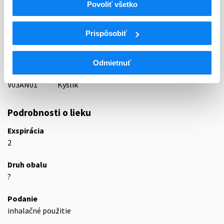
Povoliť všetko
87 - VARIA I
ATC
Prispôsobiť
V
Rôzne (vária)
V03
Všetky ostatné liečivá
V03A
Všetky ostatné liečivá
Odmietnuť
V03AN
Medicinálne plyny
V03AN01
Kyslík
Podrobnosti o lieku
Exspirácia
2
Druh obalu
?
Podanie
inhalačné použitie