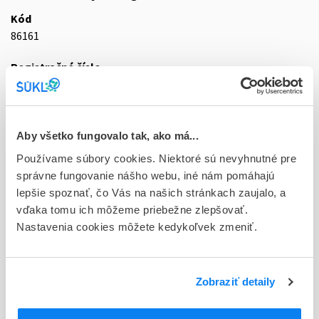
Kód
86161
Registračné číslo
87/0851/09-S
Doplnok
gas inh 262 kg (mob.kryog.zásobník 230/4)
Aby všetko fungovalo tak, ako má...
Používame súbory cookies. Niektoré sú nevyhnutné pre
Stav
správne fungovanie nášho webu, iné nám pomáhajú
D - Registrácia bez obmedzenia platnosti
lepšie spoznať, čo Vás na našich stránkach zaujalo, a
vďaka tomu ich môžeme priebežne zlepšovať.
Typ registračnej procedúry
Nastavenia cookies môžete kedykoľvek zmeniť.
Vzájomné uznávanie (mutual recognition proc.)
Držiteľ, krajina
SIAD Slovakia spol. s r.o., Slovensko
Zobraziť detaily
Indikačná skupina