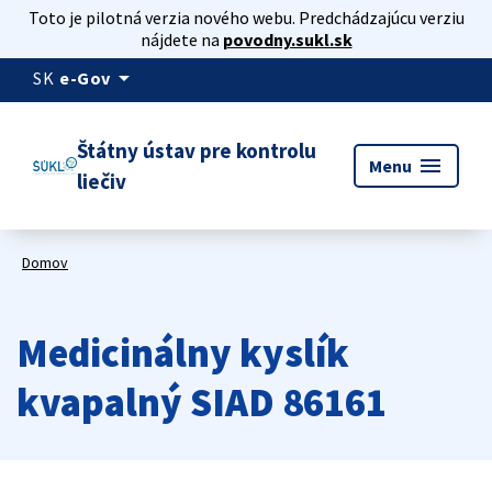
Toto je pilotná verzia nového webu. Predchádzajúcu verziu
nájdete na
povodny.sukl.sk
arrow_drop_down
SK
e-Gov
Štátny ústav pre kontrolu
menu
Menu
liečiv
Domov
Medicinálny kyslík
kvapalný SIAD 86161