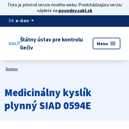
Toto je pilotná verzia nového webu. Predchádzajúcu verziu
nájdete na
povodny.sukl.sk
arrow_drop_down
SK
e-Gov
Štátny ústav pre kontrolu
menu
Menu
liečiv
Domov
Medicinálny kyslík
plynný SIAD 0594E