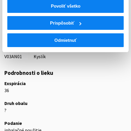
Indikačná skupina
Povoliť všetko
87 - VARIA I
ATC
Prispôsobiť
V
Rôzne (vária)
V03
Všetky ostatné liečivá
Odmietnuť
V03A
Všetky ostatné liečivá
V03AN
Medicinálne plyny
V03AN01
Kyslík
Podrobnosti o lieku
Exspirácia
36
Druh obalu
?
Podanie
inhalačné použitie