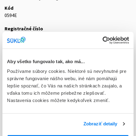
Kód
0594E
Registračné číslo
87/0850/09-S
Doplnok
gas mcp 1x10 l (150 bar) (fľ.tlak.Al+ integr.ventil so
Aby všetko fungovalo tak, ako má...
spät.klap.)
Používame súbory cookies. Niektoré sú nevyhnutné pre
Stav
správne fungovanie nášho webu, iné nám pomáhajú
D - Registrácia bez obmedzenia platnosti
lepšie spoznať, čo Vás na našich stránkach zaujalo, a
vďaka tomu ich môžeme priebežne zlepšovať.
Typ registračnej procedúry
Nastavenia cookies môžete kedykoľvek zmeniť.
Vzájomné uznávanie (mutual recognition proc.)
Držiteľ, krajina
Zobraziť detaily
SIAD Slovakia spol. s r.o., Slovensko