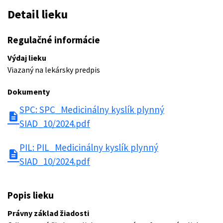
Detail lieku
Regulačné informácie
Výdaj lieku
Viazaný na lekársky predpis
Dokumenty
SPC: SPC_Medicinálny kyslík plynný
description
SIAD_10/2024.pdf
PIL: PIL_Medicinálny kyslík plynný
description
SIAD_10/2024.pdf
Popis lieku
Právny základ žiadosti