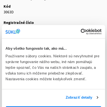
Kód
3063D
Registračné číslo
87/0850/09-S
Doplnok
gas mcp 1x20 l (150 bar) (fľ.tlak.oceľ.+RPV so závit.boč.prípoj.
Aby všetko fungovalo tak, ako má...
G 3/4")
Používame súbory cookies. Niektoré sú nevyhnutné pre
Stav
správne fungovanie nášho webu, iné nám pomáhajú
D - Registrácia bez obmedzenia platnosti
lepšie spoznať, čo Vás na našich stránkach zaujalo, a
vďaka tomu ich môžeme priebežne zlepšovať.
Typ registračnej procedúry
Nastavenia cookies môžete kedykoľvek zmeniť.
Vzájomné uznávanie (mutual recognition proc.)
Držiteľ, krajina
Zobraziť detaily
SIAD Slovakia spol. s r.o., Slovensko