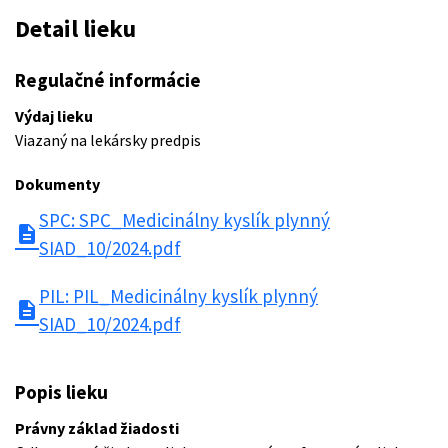
Detail lieku
Regulačné informácie
Výdaj lieku
Viazaný na lekársky predpis
Dokumenty
SPC: SPC_Medicinálny kyslík plynný
description
SIAD_10/2024.pdf
PIL: PIL_Medicinálny kyslík plynný
description
SIAD_10/2024.pdf
Popis lieku
Právny základ žiadosti