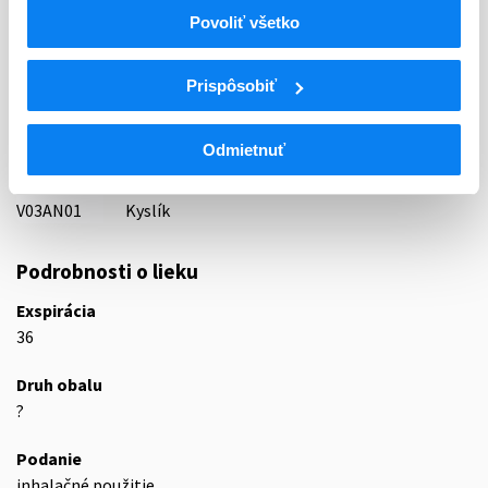
Indikačná skupina
Povoliť všetko
87 - VARIA I
ATC
Prispôsobiť
V
Rôzne (vária)
V03
Všetky ostatné liečivá
Odmietnuť
V03A
Všetky ostatné liečivá
V03AN
Medicinálne plyny
V03AN01
Kyslík
Podrobnosti o lieku
Exspirácia
36
Druh obalu
?
Podanie
inhalačné použitie