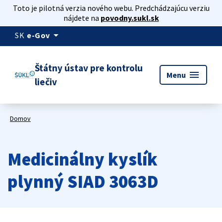
Toto je pilotná verzia nového webu. Predchádzajúcu verziu
nájdete na
povodny.sukl.sk
arrow_drop_down
SK
e-Gov
Štátny ústav pre kontrolu
menu
Menu
liečiv
Domov
Medicinálny kyslík
plynný SIAD 3063D