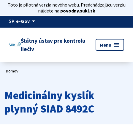
Toto je pilotná verzia nového webu. Predchádzajúcu verziu
nájdete na
povodny.sukl.sk
arrow_drop_down
SK
e-Gov
Štátny ústav pre kontrolu
menu
Menu
liečiv
Domov
Medicinálny kyslík
plynný SIAD 8492C