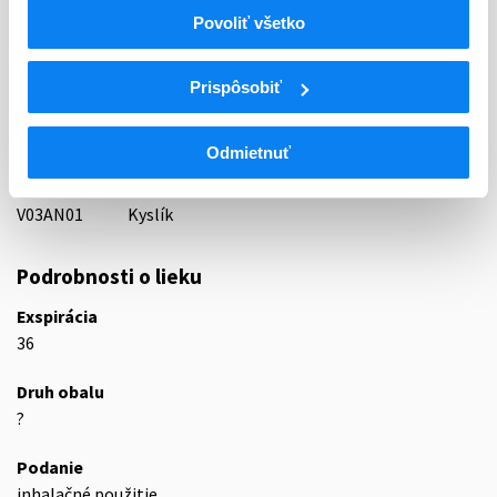
Indikačná skupina
Povoliť všetko
87 - VARIA I
ATC
Prispôsobiť
V
Rôzne (vária)
V03
Všetky ostatné liečivá
Odmietnuť
V03A
Všetky ostatné liečivá
V03AN
Medicinálne plyny
V03AN01
Kyslík
Podrobnosti o lieku
Exspirácia
36
Druh obalu
?
Podanie
inhalačné použitie