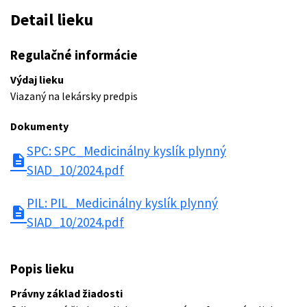
Detail lieku
Regulačné informácie
Výdaj lieku
Viazaný na lekársky predpis
Dokumenty
SPC: SPC_Medicinálny kyslík plynný
description
SIAD_10/2024.pdf
PIL: PIL_Medicinálny kyslík plynný
description
SIAD_10/2024.pdf
Popis lieku
Právny základ žiadosti