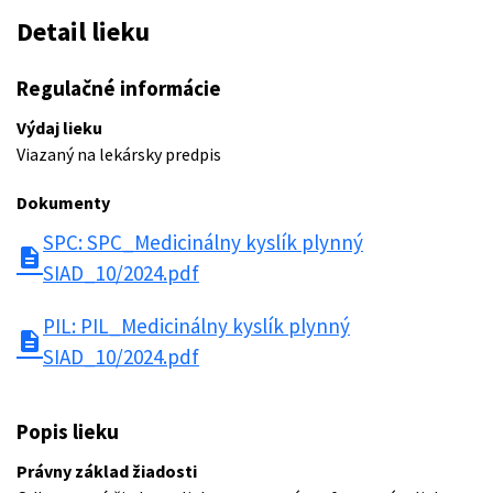
Detail lieku
Regulačné informácie
Výdaj lieku
Viazaný na lekársky predpis
Dokumenty
SPC: SPC_Medicinálny kyslík plynný
description
SIAD_10/2024.pdf
PIL: PIL_Medicinálny kyslík plynný
description
SIAD_10/2024.pdf
Popis lieku
Právny základ žiadosti