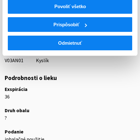
Indikačná skupina
Povoliť všetko
87 - VARIA I
ATC
Prispôsobiť
V
Rôzne (vária)
V03
Všetky ostatné liečivá
Odmietnuť
V03A
Všetky ostatné liečivá
V03AN
Medicinálne plyny
V03AN01
Kyslík
Podrobnosti o lieku
Exspirácia
36
Druh obalu
?
Podanie
inhalačné použitie