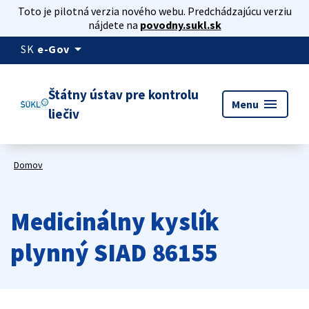
Toto je pilotná verzia nového webu. Predchádzajúcu verziu
nájdete na
povodny.sukl.sk
arrow_drop_down
SK
e-Gov
Štátny ústav pre kontrolu
menu
Menu
liečiv
Domov
Medicinálny kyslík
plynný SIAD 86155