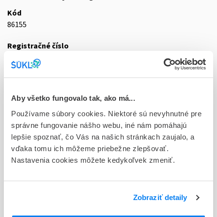
Kód
86155
Registračné číslo
87/0850/09-S
Doplnok
gas mcp 16x50 l (200 bar) (zväzok fliaš;
Aby všetko fungovalo tak, ako má...
fľ.tlak.oceľ.+štand.ventil bez spät.klap.s prípoj.W 21,8x1/14")
Používame súbory cookies. Niektoré sú nevyhnutné pre
Stav
správne fungovanie nášho webu, iné nám pomáhajú
D - Registrácia bez obmedzenia platnosti
lepšie spoznať, čo Vás na našich stránkach zaujalo, a
vďaka tomu ich môžeme priebežne zlepšovať.
Typ registračnej procedúry
Nastavenia cookies môžete kedykoľvek zmeniť.
Vzájomné uznávanie (mutual recognition proc.)
Držiteľ, krajina
Zobraziť detaily
SIAD Slovakia spol. s r.o., Slovensko