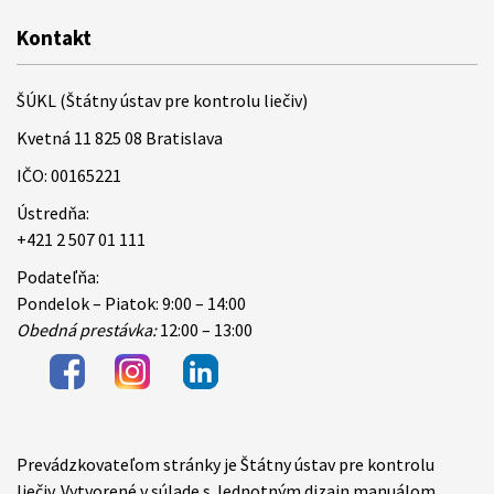
Kontakt
ŠÚKL (Štátny ústav pre kontrolu liečiv)
Kvetná 11 825 08 Bratislava
IČO: 00165221
Ústredňa:
+421 2 507 01 111
Podateľňa:
Pondelok – Piatok: 9:00 – 14:00
Obedná prestávka:
12:00 – 13:00
Prevádzkovateľom stránky je Štátny ústav pre kontrolu
Items
liečiv. Vytvorené v súlade s Jednotným dizajn manuálom