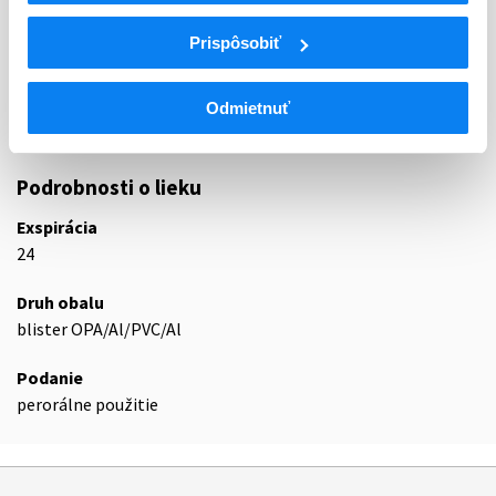
M
Muskuloskeletálny systém
Prispôsobiť
M01
Antiflogistiká a antireumatiká
M01A
Nesteroidové antiflogistiká a antireumatiká
M01AC
Oxikamy
Odmietnuť
M01AC06
Meloxikam
Podrobnosti o lieku
Exspirácia
24
Druh obalu
blister OPA/Al/PVC/Al
Podanie
perorálne použitie