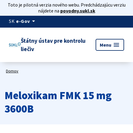
Toto je pilotná verzia nového webu. Predchádzajúcu verziu
nájdete na
povodny.sukl.sk
arrow_drop_down
SK
e-Gov
Štátny ústav pre kontrolu
menu
Menu
liečiv
Domov
Meloxikam FMK 15 mg
3600B