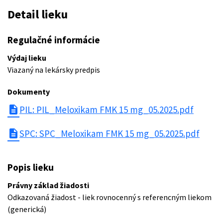
Detail lieku
Regulačné informácie
Výdaj lieku
Viazaný na lekársky predpis
Dokumenty
description
PIL: PIL_Meloxikam FMK 15 mg_05.2025.pdf
description
SPC: SPC_Meloxikam FMK 15 mg_05.2025.pdf
Popis lieku
Právny základ žiadosti
Odkazovaná žiadost - liek rovnocenný s referencným liekom
(generická)