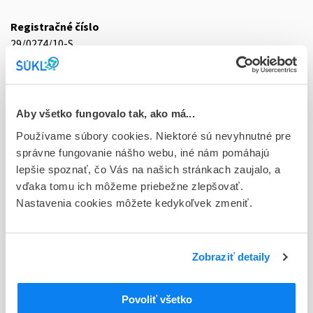
Registračné číslo
29/0274/10-S
Doplnok
tbl 60x15 mg (blis.OPA/Al/PVC/Al)
Aby všetko fungovalo tak, ako má...
Stav
Používame súbory cookies. Niektoré sú nevyhnutné pre
D - Registrácia bez obmedzenia platnosti
správne fungovanie nášho webu, iné nám pomáhajú
Typ registračnej procedúry
lepšie spoznať, čo Vás na našich stránkach zaujalo, a
Národná
vďaka tomu ich môžeme priebežne zlepšovať.
Nastavenia cookies môžete kedykoľvek zmeniť.
Držiteľ, krajina
Farmak International Sp. z o.o., Poľsko
Zobraziť detaily
Indikačná skupina
29 - ANTIRHEUMATICA, ANTIPHLOGISTICA, ANTIURATICA
Povoliť všetko
ATC