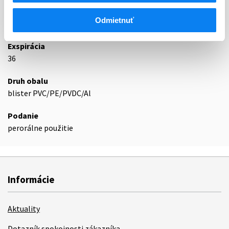
Odmietnuť
Podrobnosti o lieku
Exspirácia
36
Druh obalu
blister PVC/PE/PVDC/Al
Podanie
perorálne použitie
Informácie
Aktuality
Dotazník spokojnosti zákazníka