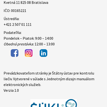
Kvetná 11 825 08 Bratislava
IČO: 00165221
Ústredňa:
+421 2 507 01 111
Podateľňa:
Pondelok – Piatok: 9:00 – 14:00
Obedná prestávka:
12:00 – 13:00
Prevádzkovateľom stránky je Štátny ústav pre kontrolu
Items
liečiv. Vytvorené v súlade s Jednotným dizajn manuálom
elektronických služieb.
Verzia 1.0