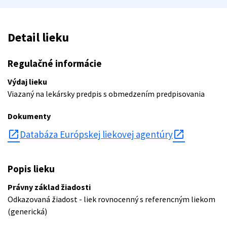
Detail lieku
Regulačné informácie
Výdaj lieku
Viazaný na lekársky predpis s obmedzením predpisovania
Dokumenty
open_in_new
Databáza Európskej liekovej agentúry
Popis lieku
Právny základ žiadosti
Odkazovaná žiadost - liek rovnocenný s referencným liekom
(generická)