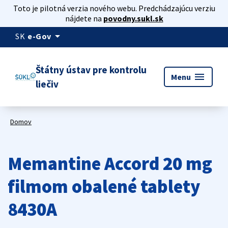
Toto je pilotná verzia nového webu. Predchádzajúcu verziu
nájdete na
povodny.sukl.sk
arrow_drop_down
SK
e-Gov
Štátny ústav pre kontrolu
menu
Menu
liečiv
Domov
Memantine Accord 20 mg
filmom obalené tablety
8430A