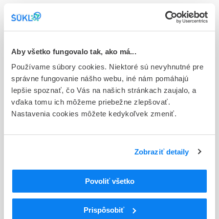
Stav
E - EU registrácia
Typ registračnej procedúry
Aby všetko fungovalo tak, ako má...
Európska
Používame súbory cookies. Niektoré sú nevyhnutné pre
správne fungovanie nášho webu, iné nám pomáhajú
Držiteľ, krajina
lepšie spoznať, čo Vás na našich stránkach zaujalo, a
Accord Healthcare S.L.U, Španielsko
vďaka tomu ich môžeme priebežne zlepšovať.
Nastavenia cookies môžete kedykoľvek zmeniť.
Indikačná skupina
06 - PSYCHOSTIMULANTIA (NOOTROPNE LIEČ.,
ANALEPTIKA)
Zobraziť detaily
ATC
N
Centrálna nervová sústava
Povoliť všetko
N06
Psychoanaleptiká
N06D
Liečivá proti demencii
N06DX
Iné liečivá proti demencii
Prispôsobiť
N06DX01
Memantín