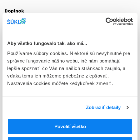
Doplnok
plo ijf 10x1 000 mg (liek.inj.skl.)
Stav
R - Aktuálna registrácia
Aby všetko fungovalo tak, ako má...
Typ registračnej procedúry
Používame súbory cookies. Niektoré sú nevyhnutné pre
Decentralizovaná
správne fungovanie nášho webu, iné nám pomáhajú
lepšie spoznať, čo Vás na našich stránkach zaujalo, a
Držiteľ, krajina
vďaka tomu ich môžeme priebežne zlepšovať.
Olikla s.r.o., Česká republika
Nastavenia cookies môžete kedykoľvek zmeniť.
Indikačná skupina
15 - ANTIBIOTICA (PROTI MIKROB. A VÍRUSOVÝM
Zobraziť detaily
INFEKCIAM)
ATC
Povoliť všetko
J
ANTIINFEKTÍVA NA SYSTÉMOVÉ POUŽITIE
J01
ANTIBIOTIKÁ NA SYSTÉMOVÉ POUŽITIE