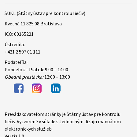
ŠÚKL (Štátny ústav pre kontrolu liečiv)
Kvetná 11 825 08 Bratislava
IČO: 00165221
Ústredňa:
+421 2 507 01 111
Podateľňa:
Pondelok – Piatok: 9:00 – 14:00
Obedná prestávka:
12:00 – 13:00
Prevádzkovateľom stránky je Štátny ústav pre kontrolu
Items
liečiv. Vytvorené v súlade s Jednotným dizajn manuálom
elektronických služieb.
Verzia 1.0