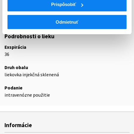
Prispôsobiť
J01D
INÉ BETALAKTÁMOVÉ ANTIBIOTIKÁ
J01DH
Karbapenémy
J01DH02
Meropeném
Odmietnuť
Podrobnosti o lieku
Exspirácia
36
Druh obalu
liekovka injekčná sklenená
Podanie
intravenózne použitie
Informácie