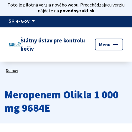
Toto je pilotná verzia nového webu. Predchádzajúcu verziu
nájdete na
povodny.sukl.sk
arrow_drop_down
SK
e-Gov
Štátny ústav pre kontrolu
menu
Menu
liečiv
Domov
Meropenem Olikla 1 000
mg 9684E