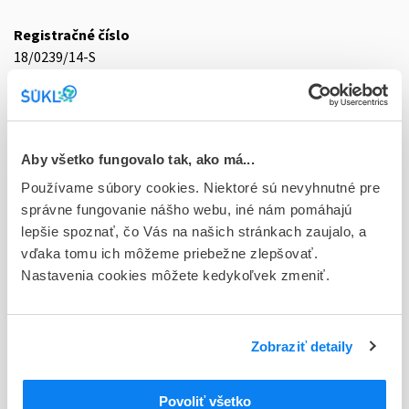
Registračné číslo
18/0239/14-S
Doplnok
tbl plg 28x500 mg (blis.Al/PVC)
Stav
Aby všetko fungovalo tak, ako má...
D - Registrácia bez obmedzenia platnosti
Používame súbory cookies. Niektoré sú nevyhnutné pre
správne fungovanie nášho webu, iné nám pomáhajú
Typ registračnej procedúry
lepšie spoznať, čo Vás na našich stránkach zaujalo, a
Decentralizovaná
vďaka tomu ich môžeme priebežne zlepšovať.
Nastavenia cookies môžete kedykoľvek zmeniť.
Držiteľ, krajina
Fairmed Healthcare GmbH, Nemecko
Indikačná skupina
Zobraziť detaily
18 - ANTIDIABETICA (VRÁTANE INZULÍNU)
Povoliť všetko
ATC