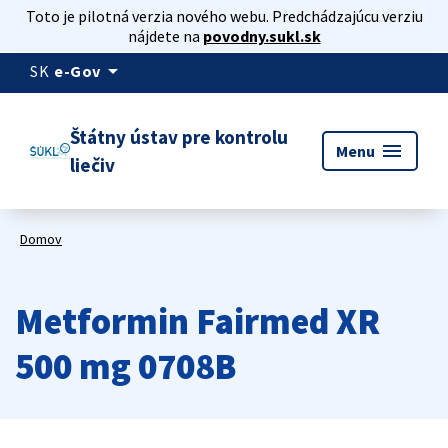
Toto je pilotná verzia nového webu. Predchádzajúcu verziu
nájdete na
povodny.sukl.sk
arrow_drop_down
SK
e-Gov
Štátny ústav pre kontrolu
menu
Menu
liečiv
Domov
Metformin Fairmed XR
500 mg 0708B