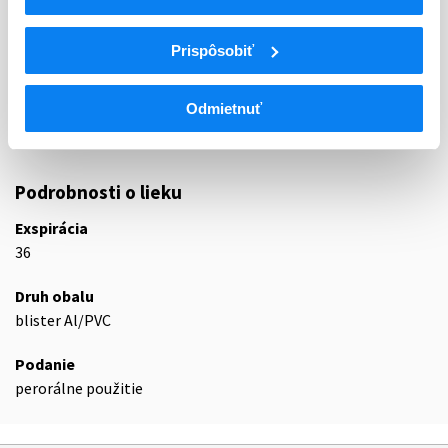
A
TRÁVIACI TRAKT A METABOLIZMUS
A10
ANTIDIABETIKÁ
Prispôsobiť
Liečivá znižujúce hladinu glukózy v krvi s
A10B
výnimkou inzulínov
Odmietnuť
A10BA
Biguanidy
A10BA02
Metformín
Podrobnosti o lieku
Exspirácia
36
Druh obalu
blister Al/PVC
Podanie
perorálne použitie