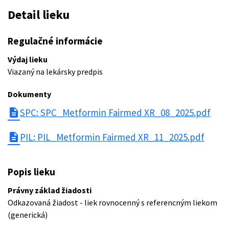
Detail lieku
Regulačné informácie
Výdaj lieku
Viazaný na lekársky predpis
Dokumenty
description
SPC: SPC_Metformin Fairmed XR_08_2025.pdf
description
PIL: PIL_Metformin Fairmed XR_11_2025.pdf
Popis lieku
Právny základ žiadosti
Odkazovaná žiadost - liek rovnocenný s referencným liekom
(generická)