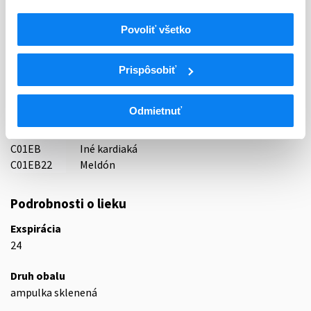
AS GRINDEKS, Lotyšsko
Povoliť všetko
Indikačná skupina
41 - CARDIACA
Prispôsobiť
ATC
C
KARDIOVASKULÁRNY SYSTÉM
Odmietnuť
C01
KARDIAKÁ
C01E
INÉ KARDIAKÁ
C01EB
Iné kardiaká
C01EB22
Meldón
Podrobnosti o lieku
Exspirácia
24
Druh obalu
ampulka sklenená