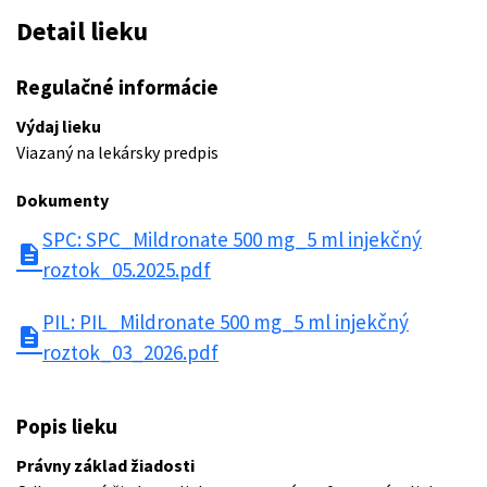
Detail lieku
Regulačné informácie
Výdaj lieku
Viazaný na lekársky predpis
Dokumenty
SPC: SPC_Mildronate 500 mg_5 ml injekčný
description
roztok_05.2025.pdf
PIL: PIL_Mildronate 500 mg_5 ml injekčný
description
roztok_03_2026.pdf
Popis lieku
Právny základ žiadosti