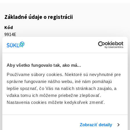
Základné údaje o registrácii
Kód
9914E
Registračné číslo
41/0177/25-S
Aby všetko fungovalo tak, ako má...
Doplnok
sol inj 10x500 mg/5 ml (amp.skl.)
Používame súbory cookies. Niektoré sú nevyhnutné pre
správne fungovanie nášho webu, iné nám pomáhajú
Stav
lepšie spoznať, čo Vás na našich stránkach zaujalo, a
R - Aktuálna registrácia
vďaka tomu ich môžeme priebežne zlepšovať.
Nastavenia cookies môžete kedykoľvek zmeniť.
Typ registračnej procedúry
Decentralizovaná
Zobraziť detaily
Držiteľ, krajina