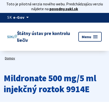
Toto je pilotná verzia nového webu. Predchádzajúcu verziu
nájdete na
povodny.sukl.sk
arrow_drop_down
SK
e-Gov
Štátny ústav pre kontrolu
menu
Menu
liečiv
Domov
Mildronate 500 mg/5 ml
injekčný roztok 9914E