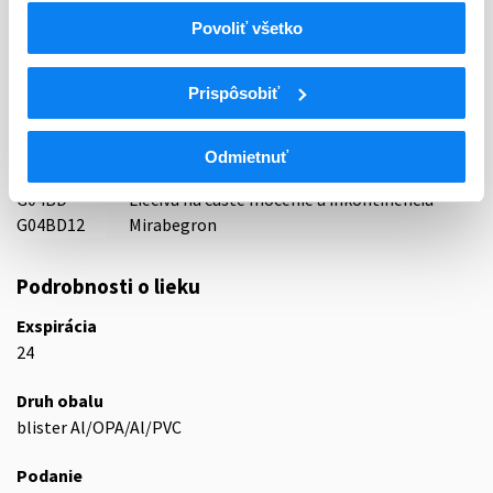
73 - SPASMOLYTICA
Povoliť všetko
ATC
Prispôsobiť
UROGENITÁLNY TRAKT A POHLAVNÉ
G
HORMÓNY
G04
UROLOGIKÁ
Odmietnuť
G04B
UROLOGIKÁ
G04BD
Liečivá na časté močenie a inkontinenciu
G04BD12
Mirabegron
Podrobnosti o lieku
Exspirácia
24
Druh obalu
blister Al/OPA/Al/PVC
Podanie