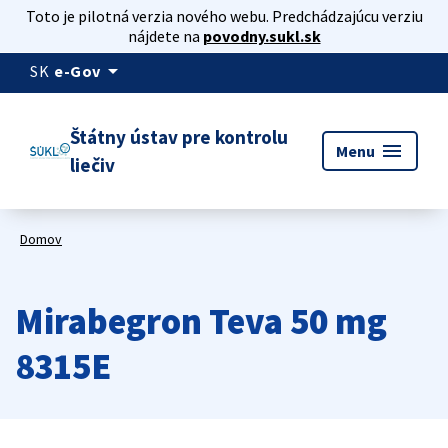
Toto je pilotná verzia nového webu. Predchádzajúcu verziu
nájdete na
povodny.sukl.sk
arrow_drop_down
SK
e-Gov
Štátny ústav pre kontrolu
menu
Menu
liečiv
Domov
Mirabegron Teva 50 mg
8315E