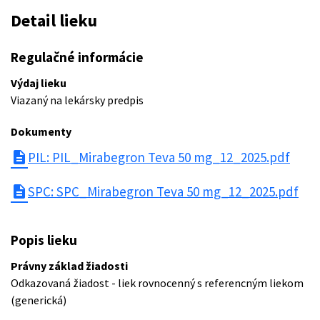
Detail lieku
Regulačné informácie
Výdaj lieku
Viazaný na lekársky predpis
Dokumenty
description
PIL: PIL_Mirabegron Teva 50 mg_12_2025.pdf
description
SPC: SPC_Mirabegron Teva 50 mg_12_2025.pdf
Popis lieku
Právny základ žiadosti
Odkazovaná žiadost - liek rovnocenný s referencným liekom
(generická)