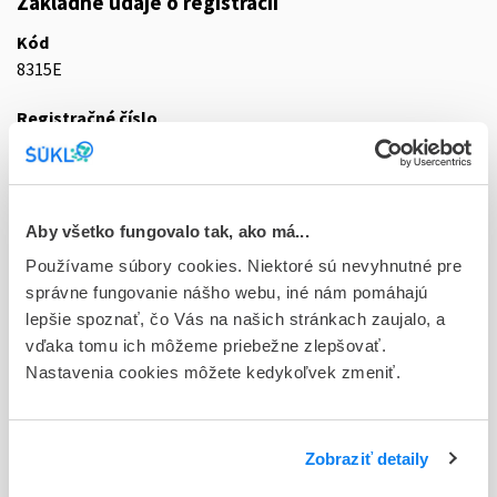
Základné údaje o registrácii
Kód
8315E
Registračné číslo
73/0342/24-S
Doplnok
tbl plg 90x50 mg (blis.Al-OPA/Al/PVC)
Aby všetko fungovalo tak, ako má...
Používame súbory cookies. Niektoré sú nevyhnutné pre
Stav
správne fungovanie nášho webu, iné nám pomáhajú
R - Aktuálna registrácia
lepšie spoznať, čo Vás na našich stránkach zaujalo, a
Typ registračnej procedúry
vďaka tomu ich môžeme priebežne zlepšovať.
Decentralizovaná
Nastavenia cookies môžete kedykoľvek zmeniť.
Držiteľ, krajina
TEVA Pharmaceuticals Slovakia s.r.o., Slovensko
Zobraziť detaily
Indikačná skupina