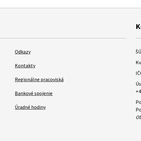
K
Odkazy
ŠÚ
Kv
Kontakty
IČ
Regionálne pracoviská
Ús
+4
Bankové spojenie
Po
Úradné hodiny
Po
Ob