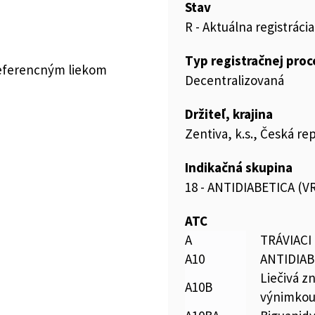
Stav
R - Aktuálna registrácia
Typ registračnej pro
referencným liekom
Decentralizovaná
Držiteľ, krajina
Zentiva, k.s., Česká re
Indikačná skupina
18 - ANTIDIABETICA (
ATC
A
TRÁVIACI
A10
ANTIDIAB
Liečivá zn
A10B
výnimkou