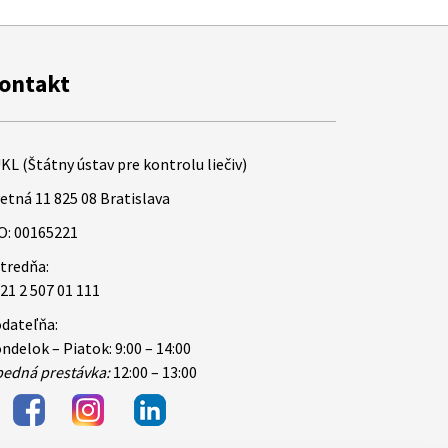
ontakt
KL (Štátny ústav pre kontrolu liečiv)
etná 11 825 08 Bratislava
O: 00165221
tredňa:
21 2 507 01 111
dateľňa:
ndelok – Piatok: 9:00 – 14:00
edná prestávka:
12:00 – 13:00