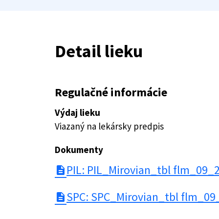
Detail lieku
Regulačné informácie
Výdaj lieku
Viazaný na lekársky predpis
Dokumenty
PIL: PIL_Mirovian_tbl flm_09_
description
SPC: SPC_Mirovian_tbl flm_09
description