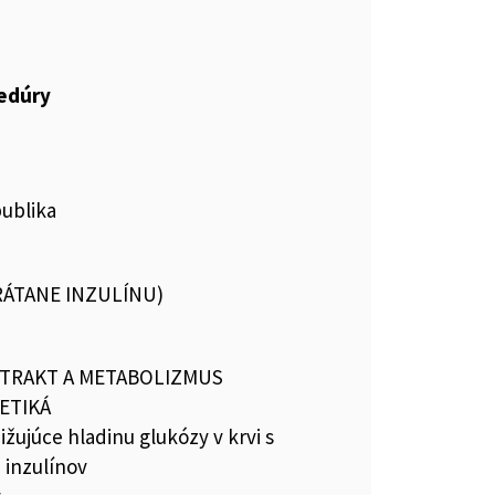
cedúry
publika
VRÁTANE INZULÍNU)
 TRAKT A METABOLIZMUS
ETIKÁ
ižujúce hladinu glukózy v krvi s
 inzulínov