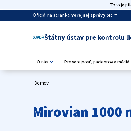
Toto je pi
arrow_drop_down
Oficiálna stránka
verejnej správy SR
Štátny ústav pre kontrolu li
keyboard_arrow_down
keyb
O nás
Pre verejnosť, pacientov a médiá
Domov
Mirovian 1000 