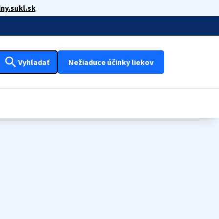
ny.sukl.sk
search
Vyhľadať
Nežiaduce účinky liekov