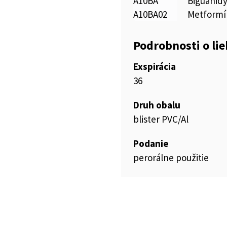
A10BA
Biguanid
A10BA02
Metformí
Podrobnosti o li
Exspirácia
36
Druh obalu
blister PVC/Al
Podanie
perorálne použitie