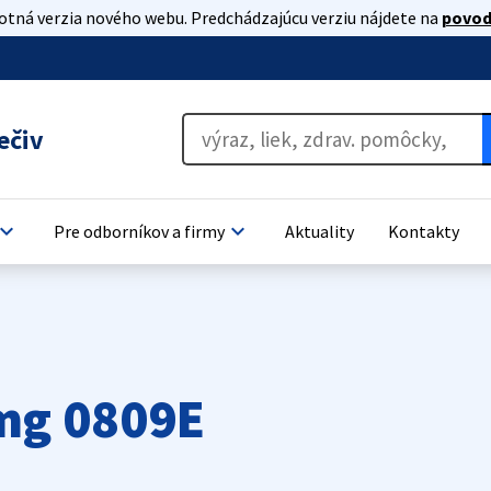
lotná verzia nového webu. Predchádzajúcu verziu nájdete na
povod
ečiv
oard_arrow_down
keyboard_arrow_down
Pre odborníkov a firmy
Aktuality
Kontakty
mg 0809E