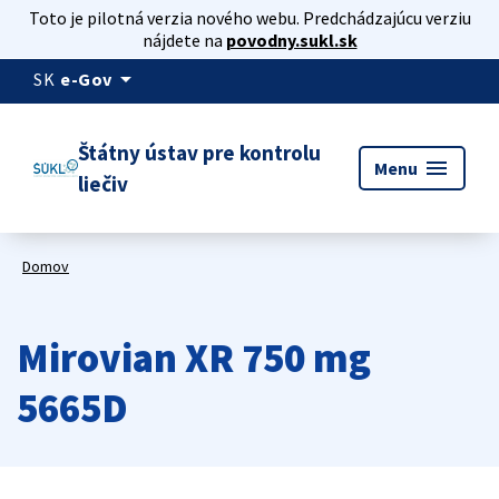
Toto je pilotná verzia nového webu. Predchádzajúcu verziu
nájdete na
povodny.sukl.sk
arrow_drop_down
SK
e-Gov
Štátny ústav pre kontrolu
menu
Menu
liečiv
Domov
Mirovian XR 750 mg
5665D