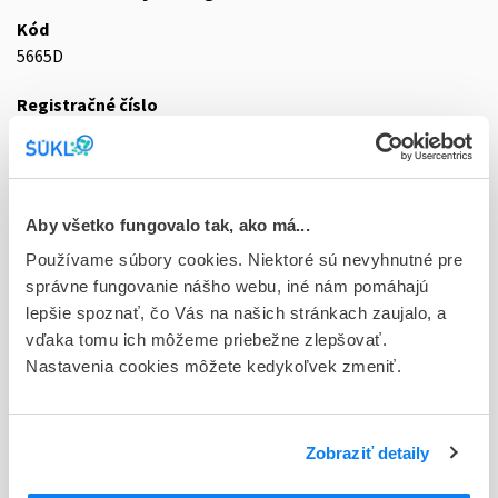
Kód
5665D
Registračné číslo
18/0226/20-S
Doplnok
tbl plg 56x750 mg (blis.PVC/PVDC/Al)
Aby všetko fungovalo tak, ako má...
Stav
Používame súbory cookies. Niektoré sú nevyhnutné pre
D - Registrácia bez obmedzenia platnosti
správne fungovanie nášho webu, iné nám pomáhajú
lepšie spoznať, čo Vás na našich stránkach zaujalo, a
Typ registračnej procedúry
vďaka tomu ich môžeme priebežne zlepšovať.
Decentralizovaná
Nastavenia cookies môžete kedykoľvek zmeniť.
Držiteľ, krajina
Zentiva, k.s., Česká republika
Zobraziť detaily
Indikačná skupina