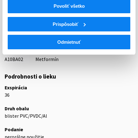
18 - ANTIDIABETICA (VRÁTANE INZULÍNU)
Povoliť všetko
ATC
A
TRÁVIACI TRAKT A METABOLIZMUS
Prispôsobiť
A10
ANTIDIABETIKÁ
Liečivá znižujúce hladinu glukózy v krvi s
A10B
Odmietnuť
výnimkou inzulínov
A10BA
Biguanidy
A10BA02
Metformín
Podrobnosti o lieku
Exspirácia
36
Druh obalu
blister PVC/PVDC/Al
Podanie
perorálne použitie