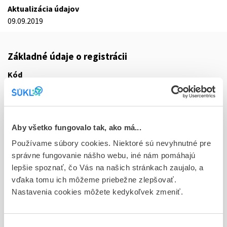
Aktualizácia údajov
09.09.2019
Základné údaje o registrácii
Kód
9824A
Registračné číslo
42/0150/14-S
Aby všetko fungovalo tak, ako má...
Doplnok
Používame súbory cookies. Niektoré sú nevyhnutné pre
sol inf 10x250 ml/400 mg (vak polyolefínový)
správne fungovanie nášho webu, iné nám pomáhajú
lepšie spoznať, čo Vás na našich stránkach zaujalo, a
Stav
vďaka tomu ich môžeme priebežne zlepšovať.
D - Registrácia bez obmedzenia platnosti
Nastavenia cookies môžete kedykoľvek zmeniť.
Typ registračnej procedúry
Decentralizovaná