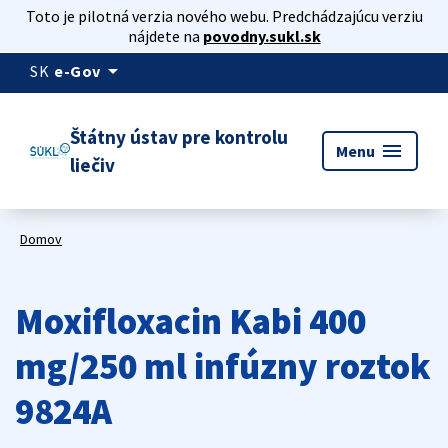
Toto je pilotná verzia nového webu. Predchádzajúcu verziu
nájdete na
povodny.sukl.sk
arrow_drop_down
SK
e-Gov
Štátny ústav pre kontrolu
menu
Menu
liečiv
Domov
Moxifloxacin Kabi 400
mg/250 ml infúzny roztok
9824A