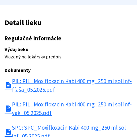
Detail lieku
Regulačné informácie
Výdaj lieku
Viazaný na lekársky predpis
Dokumenty
PIL: PIL_Moxifloxacin Kabi 400 mg_250 ml sol inf-
description
fľaša_05.2025.pdf
PIL: PIL_Moxifloxacin Kabi 400 mg_250 ml sol inf-
description
vak_05.2025.pdf
SPC: SPC_Moxifloxacin Kabi 400 mg_250 ml sol
description
inf_05.2025.pdf