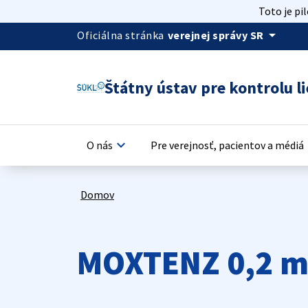
Toto je pi
arrow_drop_down
Oficiálna stránka
verejnej správy SR
Štátny ústav pre kontrolu li
keyboard_arrow_down
keyb
O nás
Pre verejnosť, pacientov a médiá
Domov
MOXTENZ 0,2 m