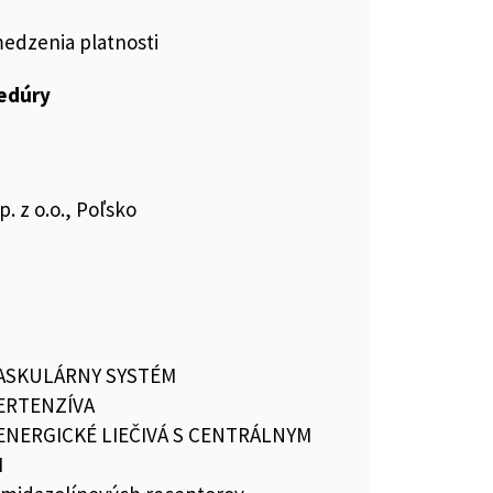
medzenia platnosti
cedúry
. z o.o., Poľsko
ASKULÁRNY SYSTÉM
ERTENZÍVA
ENERGICKÉ LIEČIVÁ S CENTRÁLNYM
M