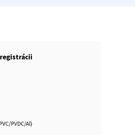
registrácii
s.PVC/PVDC/Al)