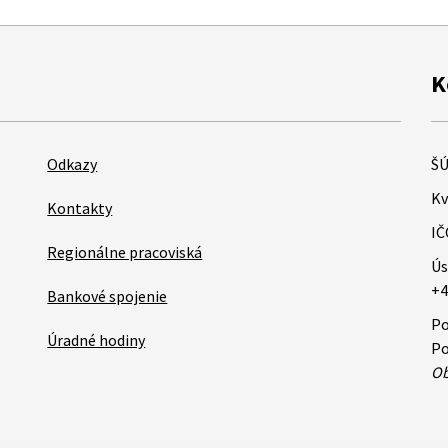
K
Odkazy
ŠÚ
Kv
Kontakty
IČ
Regionálne pracoviská
Ús
+4
Bankové spojenie
Po
Úradné hodiny
Po
Ob