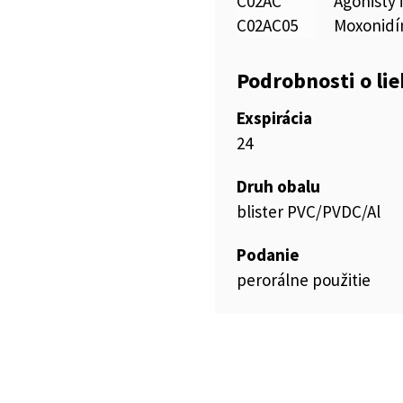
C02AC
Agonisty 
C02AC05
Moxonidí
Podrobnosti o li
Exspirácia
24
Druh obalu
blister PVC/PVDC/Al
Podanie
perorálne použitie