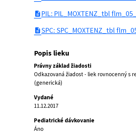
PIL: PIL_MOXTENZ_tbl flm_05
description
SPC: SPC_MOXTENZ_tbl flm_0
description
Popis lieku
Právny základ žiadosti
Odkazovaná žiadost - liek rovnocenný s 
(generická)
Vydané
11.12.2017
Pediatrické dávkovanie
Áno