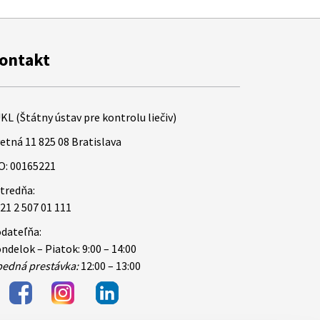
ontakt
KL (Štátny ústav pre kontrolu liečiv)
etná 11 825 08 Bratislava
O: 00165221
tredňa:
21 2 507 01 111
dateľňa:
ndelok – Piatok: 9:00 – 14:00
edná prestávka:
12:00 – 13:00