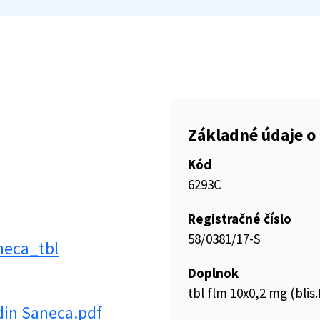
Základné údaje o 
Kód
6293C
Registračné číslo
58/0381/17-S
neca_tbl
Doplnok
tbl flm 10x0,2 mg (bli
in Saneca.pdf