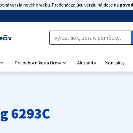
lotná verzia nového webu. Predchádzajúcu verziu nájdete na
povod
ečiv
oard_arrow_down
keyboard_arrow_down
Pre odborníkov a firmy
Aktuality
Kontakty
g 6293C