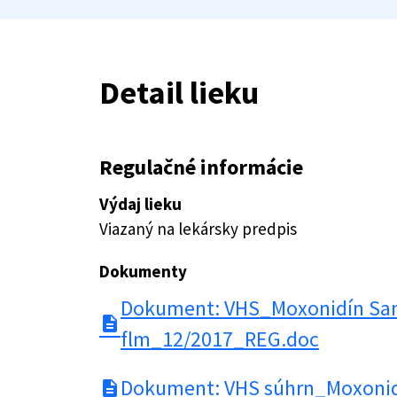
Detail lieku
Regulačné informácie
Výdaj lieku
Viazaný na lekársky predpis
Dokumenty
Dokument: VHS_Moxonidín Sa
description
flm_12/2017_REG.doc
Dokument: VHS súhrn_Moxonid
description