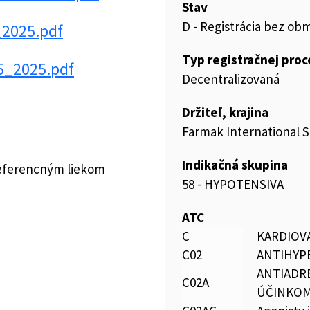
Stav
D - Registrácia bez ob
_2025.pdf
Typ registračnej pro
5_2025.pdf
Decentralizovaná
Držiteľ, krajina
Farmak International Sp
Indikačná skupina
referencným liekom
58 - HYPOTENSIVA
ATC
C
KARDIOV
C02
ANTIHYP
ANTIADR
C02A
ÚČINKO