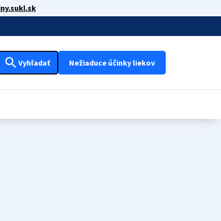
ny.sukl.sk
search
Vyhľadať
Nežiaduce účinky liekov