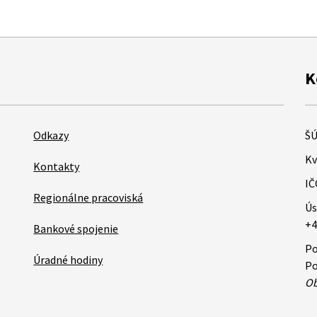
K
Odkazy
ŠÚ
Kv
Kontakty
IČ
Regionálne pracoviská
Ús
+4
Bankové spojenie
Po
Úradné hodiny
Po
Ob