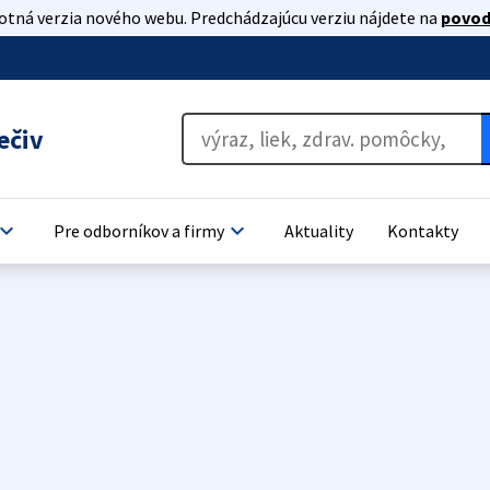
lotná verzia nového webu. Predchádzajúcu verziu nájdete na
povod
ečiv
oard_arrow_down
keyboard_arrow_down
Pre odborníkov a firmy
Aktuality
Kontakty