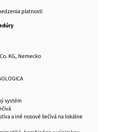
medzenia platnosti
cedúry
 Co. KG, Nemecko
GOLOGICA
ný systém
ečivá
íva a iné nosové liečivá na lokálne