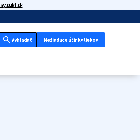
ny.sukl.sk
search
Vyhľadať
Nežiaduce účinky liekov