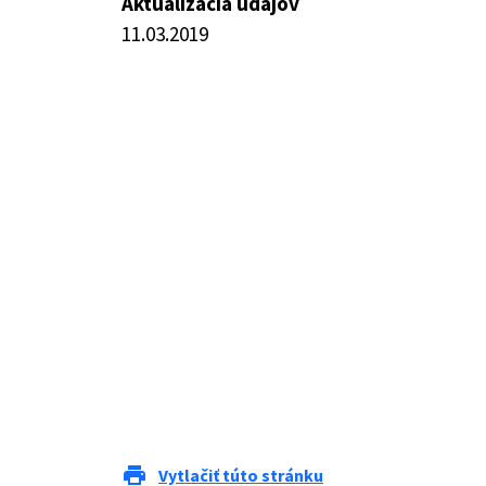
Aktualizácia údajov
11.03.2019
print
Vytlačiť túto stránku