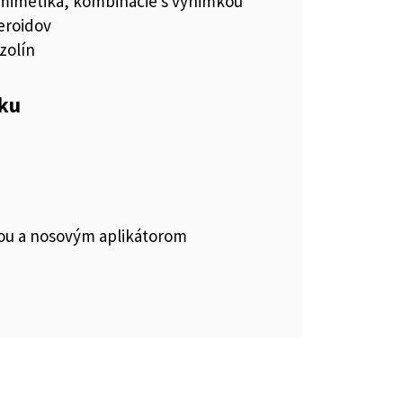
imetiká, kombinácie s výnimkou
eroidov
zolín
eku
ou a nosovým aplikátorom