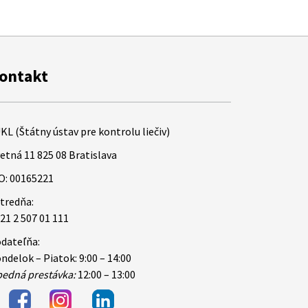
ontakt
KL (Štátny ústav pre kontrolu liečiv)
etná 11 825 08 Bratislava
O: 00165221
tredňa:
21 2 507 01 111
dateľňa:
ndelok – Piatok: 9:00 – 14:00
edná prestávka:
12:00 – 13:00