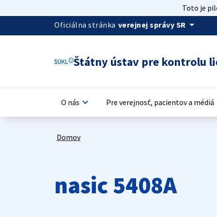
Toto je pi
arrow_drop_down
Oficiálna stránka
verejnej správy SR
Štátny ústav pre kontrolu li
keyboard_arrow_down
keyb
O nás
Pre verejnosť, pacientov a médiá
Domov
nasic 5408A