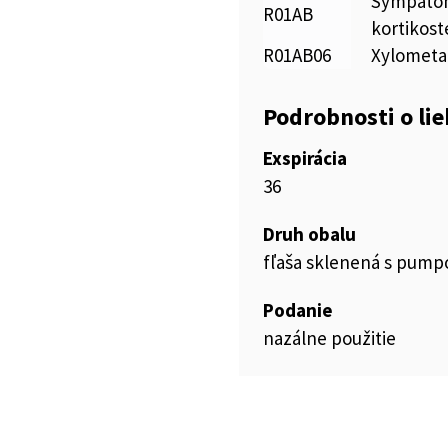
Sympatom
R01AB
kortikost
R01AB06
Xylometa
Podrobnosti o li
Exspirácia
36
Druh obalu
fľaša sklenená s pump
Podanie
nazálne použitie