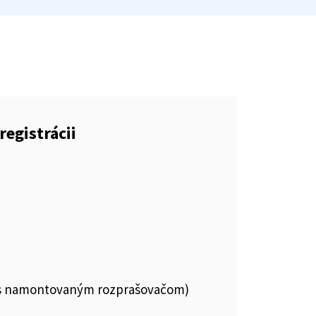
registrácii
kl.s namontovaným rozprašovačom)