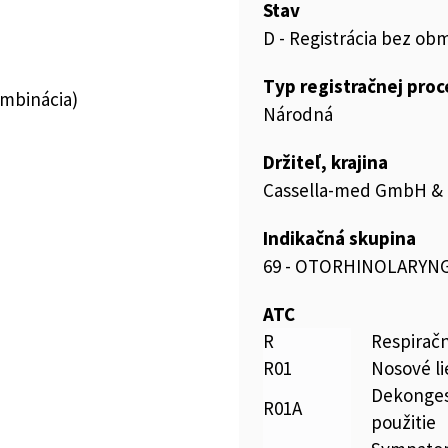
Stav
D - Registrácia bez ob
Typ registračnej pro
ombinácia)
Národná
Držiteľ, krajina
Cassella-med GmbH &
Indikačná skupina
69 - OTORHINOLARYN
ATC
R
Respirač
R01
Nosové li
Dekongest
R01A
použitie