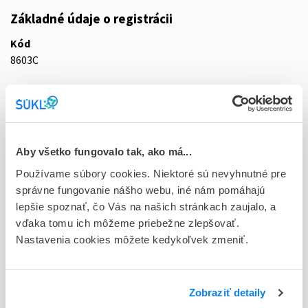
Základné údaje o registrácii
Kód
8603C
Registračné číslo
69/0231/18-S
Doplnok
Aby všetko fungovalo tak, ako má...
aer nau 1x17 g/120 dávok (fľ.HDPE s rozprašovačom)
Používame súbory cookies. Niektoré sú nevyhnutné pre
Stav
správne fungovanie nášho webu, iné nám pomáhajú
D - Registrácia bez obmedzenia platnosti
lepšie spoznať, čo Vás na našich stránkach zaujalo, a
vďaka tomu ich môžeme priebežne zlepšovať.
Typ registračnej procedúry
Nastavenia cookies môžete kedykoľvek zmeniť.
Decentralizovaná
Držiteľ, krajina
Sandoz Pharmaceuticals d.d., Slovinsko
Zobraziť detaily