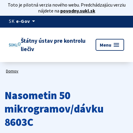
Toto je pilotná verzia nového webu. Predchádzajúcu verziu
nájdete na
povodny.sukl.sk
arrow_drop_down
SK
e-Gov
Štátny ústav pre kontrolu
menu
Menu
liečiv
Domov
Nasometin 50
mikrogramov/dávku
8603C