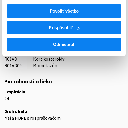
Indikačná skupina
Povoliť všetko
69 - OTORHINOLARYNGOLOGICA
ATC
Prispôsobiť
R
Respiračný systém
R01
Nosové liečivá
Odmietnuť
Dekongestíva a iné nosové liečivá na lokálne
R01A
použitie
R01AD
Kortikosteroidy
R01AD09
Mometazón
Podrobnosti o lieku
Exspirácia
24
Druh obalu
fľaša HDPE s rozprašovačom