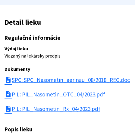
Detail lieku
Regulačné informácie
Výdaj lieku
Viazaný na lekársky predpis
Dokumenty
description
SPC: SPC_Nasometin_aer nau_08/2018_REG.doc
description
PIL: PIL_Nasometin_OTC_04/2023.pdf
description
PIL: PIL_Nasometin_Rx_04/2023.pdf
Popis lieku