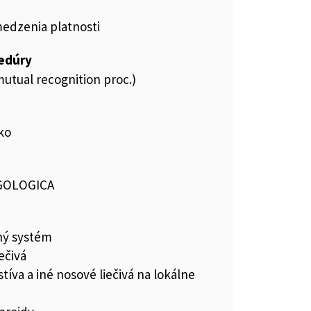
medzenia platnosti
cedúry
utual recognition proc.)
ko
GOLOGICA
ný systém
ečivá
íva a iné nosové liečivá na lokálne