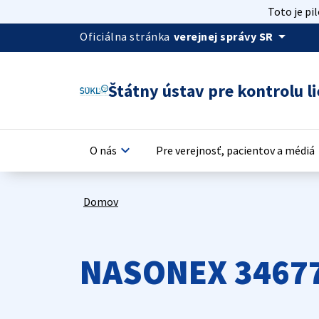
Toto je pi
arrow_drop_down
Oficiálna stránka
verejnej správy SR
Štátny ústav pre kontrolu li
keyboard_arrow_down
keyb
O nás
Pre verejnosť, pacientov a médiá
Domov
NASONEX 3467