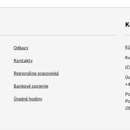
K
Odkazy
ŠÚ
Kv
Kontakty
IČ
Regionálne pracoviská
Ús
+4
Bankové spojenie
Po
Úradné hodiny
Po
Ob