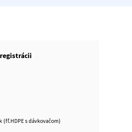
registrácii
ok (fľ.HDPE s dávkovačom)