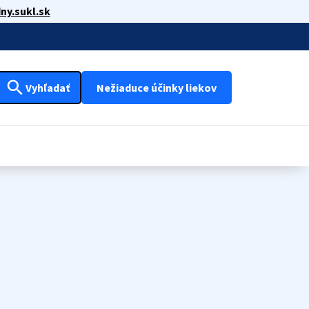
ny.sukl.sk
search
Vyhľadať
Nežiaduce účinky liekov