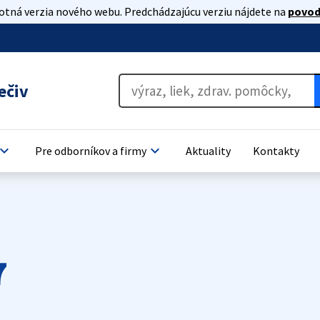
lotná verzia nového webu. Predchádzajúcu verziu nájdete na
povod
ečiv
oard_arrow_down
keyboard_arrow_down
Pre odborníkov a firmy
Aktuality
Kontakty
7