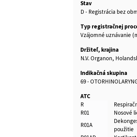
Stav
D - Registrácia bez ob
Typ registračnej pro
Vzájomné uznávanie (m
Držiteľ, krajina
N.V. Organon, Holands
Indikačná skupina
69 - OTORHINOLARYN
ATC
R
Respirač
R01
Nosové li
Dekongest
R01A
použitie