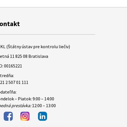
ontakt
KL (Štátny ústav pre kontrolu liečiv)
etná 11 825 08 Bratislava
O: 00165221
tredňa:
21 2 507 01 111
dateľňa:
ndelok – Piatok: 9:00 – 14:00
edná prestávka:
12:00 – 13:00