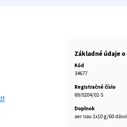
Základné údaje o 
Kód
34677
Registračné číslo
69/0204/02-S
df
Doplnok
f
aer nau 1x10 g/60 dáv