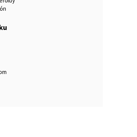
eroidy
ón
eku
čom