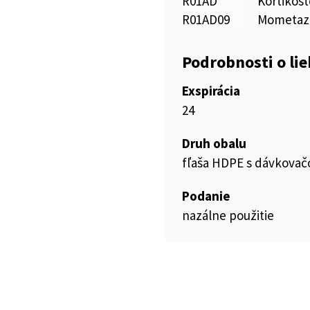
R01AD
Kortikost
R01AD09
Mometaz
Podrobnosti o li
Exspirácia
24
Druh obalu
fľaša HDPE s dávkova
Podanie
nazálne použitie