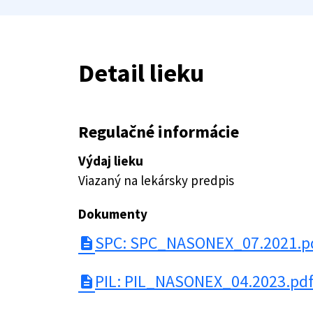
Detail lieku
Regulačné informácie
Výdaj lieku
Viazaný na lekársky predpis
Dokumenty
SPC: SPC_NASONEX_07.2021.p
description
PIL: PIL_NASONEX_04.2023.pd
description