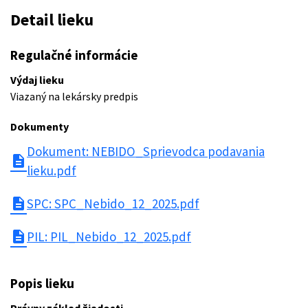
Detail lieku
Regulačné informácie
Výdaj lieku
Viazaný na lekársky predpis
Dokumenty
Dokument: NEBIDO_Sprievodca podavania
description
lieku.pdf
description
SPC: SPC_Nebido_12_2025.pdf
description
PIL: PIL_Nebido_12_2025.pdf
Popis lieku