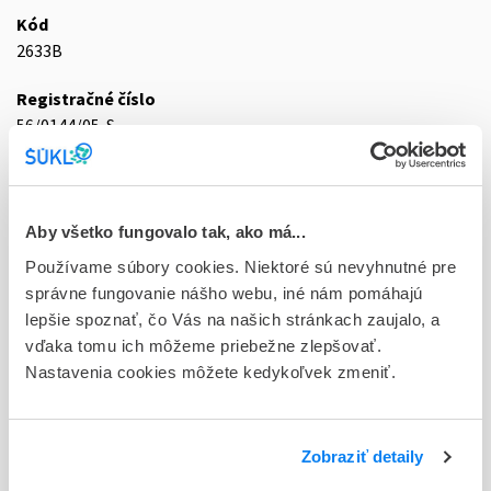
Kód
2633B
Registračné číslo
56/0144/05-S
Doplnok
sol inj 1x4 ml/1000 mg (liek.skl.hnedá.)
Aby všetko fungovalo tak, ako má...
Stav
Používame súbory cookies. Niektoré sú nevyhnutné pre
D - Registrácia bez obmedzenia platnosti
správne fungovanie nášho webu, iné nám pomáhajú
lepšie spoznať, čo Vás na našich stránkach zaujalo, a
Typ registračnej procedúry
vďaka tomu ich môžeme priebežne zlepšovať.
Vzájomné uznávanie (mutual recognition proc.)
Nastavenia cookies môžete kedykoľvek zmeniť.
Držiteľ, krajina
Grünenthal Pharmaceuticals GmbH & Co KG, Nemecko
Zobraziť detaily
Indikačná skupina