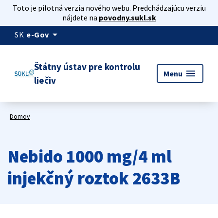
Toto je pilotná verzia nového webu. Predchádzajúcu verziu
nájdete na
povodny.sukl.sk
arrow_drop_down
SK
e-Gov
Štátny ústav pre kontrolu
menu
Menu
liečiv
Domov
Nebido 1000 mg/4 ml
injekčný roztok 2633B