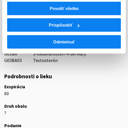
56 - HORMONA (LIEČIVA S HORMONÁLNOU AKTIVITOU)
Povoliť všetko
ATC
UROGENITÁLNY TRAKT A POHLAVNÉ
G
Prispôsobiť
HORMÓNY
POHLAVNÉ HORMÓNY A MODULÁTORY
G03
GENITÁLNEHO SYSTÉMU
Odmietnuť
G03B
ANDROGÉNY
G03BA
3-oxoandrostén-4-deriváty
G03BA03
Testosterón
Podrobnosti o lieku
Exspirácia
60
Druh obalu
?
Podanie