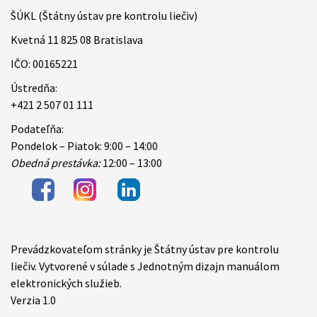
ŠÚKL (Štátny ústav pre kontrolu liečiv)
Kvetná 11 825 08 Bratislava
IČO: 00165221
Ústredňa:
+421 2 507 01 111
Podateľňa:
Pondelok – Piatok: 9:00 – 14:00
Obedná prestávka:
12:00 – 13:00
Prevádzkovateľom stránky je Štátny ústav pre kontrolu
Items
liečiv. Vytvorené v súlade s Jednotným dizajn manuálom
elektronických služieb.
Verzia 1.0