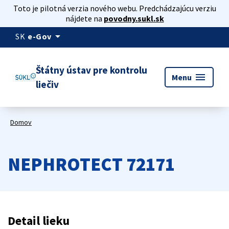
Toto je pilotná verzia nového webu. Predchádzajúcu verziu
nájdete na
povodny.sukl.sk
arrow_drop_down
SK
e-Gov
Štátny ústav pre kontrolu
menu
Menu
liečiv
Domov
NEPHROTECT 72171
Detail lieku