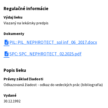
Regulačné informácie
Výdaj lieku
Viazaný na lekársky predpis
Dokumenty
description
PIL: PIL_NEPHROTECT_sol inf_06_2017.docx
description
SPC: SPC_NEPHROTECT_02.2025.pdf
Popis lieku
Právny základ žiadosti
Odkazovaná žiadost - odkaz do vedeckých prác (bibliografia)
Vydané
30.12.1992