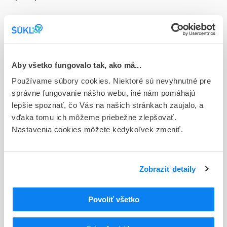
Doplnok
sol inf 10x500 ml (fľ.skl.)
Stav
D - Registrácia bez obmedzenia platnosti
Aby všetko fungovalo tak, ako má...
Používame súbory cookies. Niektoré sú nevyhnutné pre
Typ registračnej procedúry
správne fungovanie nášho webu, iné nám pomáhajú
Národná
lepšie spoznať, čo Vás na našich stránkach zaujalo, a
vďaka tomu ich môžeme priebežne zlepšovať.
Držiteľ, krajina
Nastavenia cookies môžete kedykoľvek zmeniť.
Fresenius Kabi Deutschland GmbH, Nemecko
Indikačná skupina
76 - INFUNDIBILIA
Zobraziť detaily
ATC
Povoliť všetko
B
KRV A KRVOTVORNÉ ORGÁNY
B05
NÁHRADY KRVI A PERFÚZNE ROZTOKY
B05B
INTRAVENÓZNE ROZTOKY