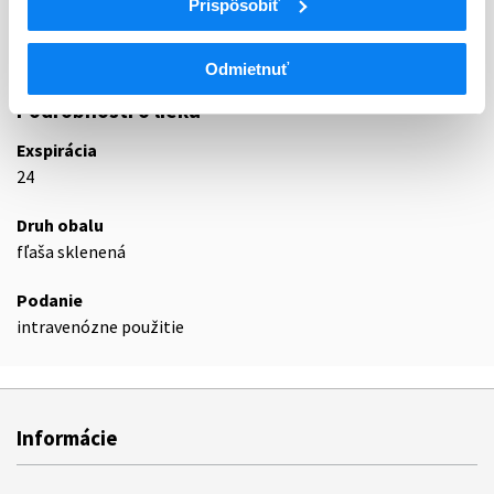
Prispôsobiť
B05BA
Roztoky na parenterálnu výživu
B05BA01
Aminokyseliny
Odmietnuť
Podrobnosti o lieku
Exspirácia
24
Druh obalu
fľaša sklenená
Podanie
intravenózne použitie
Informácie