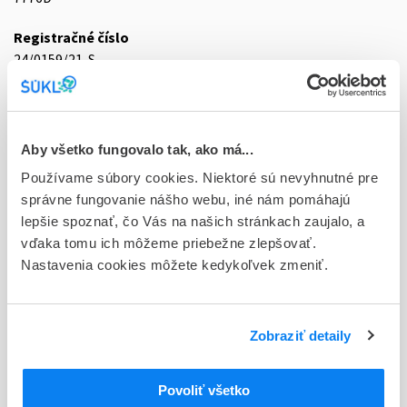
Registračné číslo
24/0159/21-S
Doplnok
tbl 30x20 mg (blis.Al/Al)
Aby všetko fungovalo tak, ako má...
Stav
Používame súbory cookies. Niektoré sú nevyhnutné pre
D - Registrácia bez obmedzenia platnosti
správne fungovanie nášho webu, iné nám pomáhajú
Typ registračnej procedúry
lepšie spoznať, čo Vás na našich stránkach zaujalo, a
Decentralizovaná
vďaka tomu ich môžeme priebežne zlepšovať.
Nastavenia cookies môžete kedykoľvek zmeniť.
Držiteľ, krajina
Zentiva k.s., Česká republika
Zobraziť detaily
Indikačná skupina
24 - ANTIHISTAMINICA, HISTAMIN
Povoliť všetko