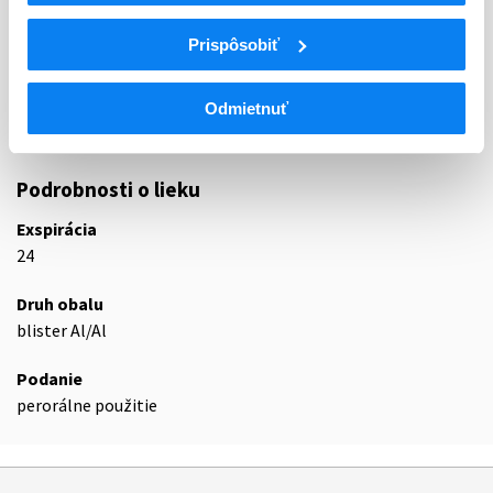
ATC
R
Respiračný systém
Prispôsobiť
R06
Antihistaminiká na systémové použitie
R06A
Antihistaminiká na systémové použitie
R06AX
Iné antihistaminiká na systémové použitie
Odmietnuť
R06AX29
Bilastín
Podrobnosti o lieku
Exspirácia
24
Druh obalu
blister Al/Al
Podanie
perorálne použitie