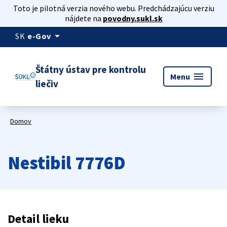
Toto je pilotná verzia nového webu. Predchádzajúcu verziu
nájdete na
povodny.sukl.sk
arrow_drop_down
SK
e-Gov
Štátny ústav pre kontrolu
menu
Menu
liečiv
Domov
Nestibil 7776D
Detail lieku