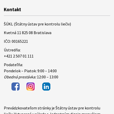
Kontakt
ŠÚKL (Štátny ústav pre kontrolu liečiv)
Kvetná 11 825 08 Bratislava
IČO: 00165221
Ústredňa:
+421 2 507 01 111
Podateľňa:
Pondelok – Piatok: 9:00 – 14:00
Obedná prestávka:
12:00 – 13:00
Prevádzkovateľom stránky je Štátny ústav pre kontrolu
Items