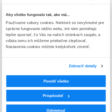
Typ registračnej procedúry
Európska
Aby všetko fungovalo tak, ako má...
Používame súbory cookies. Niektoré sú nevyhnutné pre
Držiteľ, krajina
správne fungovanie nášho webu, iné nám pomáhajú
Accord Healthcare S.L.U, Španielsko
lepšie spoznať, čo Vás na našich stránkach zaujalo, a
vďaka tomu ich môžeme priebežne zlepšovať.
Indikačná skupina
Nastavenia cookies môžete kedykoľvek zmeniť.
44 - CYTOSTATICA
ATC
L
Cytostatiká a imunomodulátory
Zobraziť detaily
L01
Cytostatiká
L01E
Inhibítory proteínkinázy
Povoliť všetko
L01EA
Inhibítory BCR-ABL tyrozínkinázy
L01EA03
Nilotinib
Prispôsobiť
Podrobnosti o lieku
Odmietnuť
Exspirácia