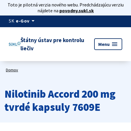
Toto je pilotná verzia nového webu. Predchádzajúcu verziu
nájdete na
povodny.sukl.sk
arrow_drop_down
SK
e-Gov
Štátny ústav pre kontrolu
menu
Menu
liečiv
Domov
Nilotinib Accord 200 mg
tvrdé kapsuly 7609E