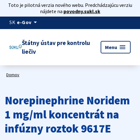
Toto je pilotná verzia nového webu. Predchádzajúcu verziu
nájdete na
povodny.sukl.sk
arrow_drop_down
SK
e-Gov
Štátny ústav pre kontrolu
menu
Menu
liečiv
Domov
Norepinephrine Noridem
1 mg/ml koncentrát na
infúzny roztok 9617E