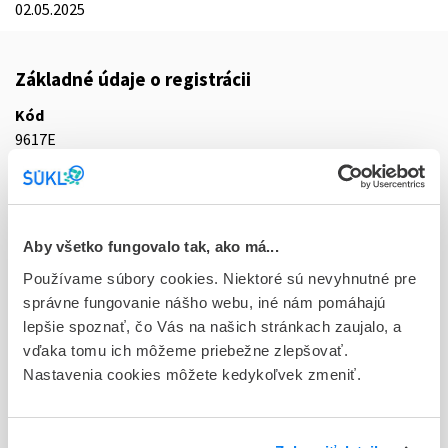
02.05.2025
Základné údaje o registrácii
Kód
9617E
Registračné číslo
78/0120/25-S
Aby všetko fungovalo tak, ako má...
Doplnok
con inf 50x10 mg/10 ml (amp. skl.)
Používame súbory cookies. Niektoré sú nevyhnutné pre
správne fungovanie nášho webu, iné nám pomáhajú
Stav
lepšie spoznať, čo Vás na našich stránkach zaujalo, a
R - Aktuálna registrácia
vďaka tomu ich môžeme priebežne zlepšovať.
Nastavenia cookies môžete kedykoľvek zmeniť.
Typ registračnej procedúry
Decentralizovaná