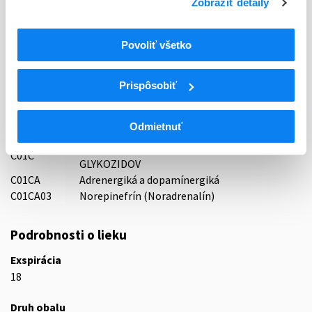
Zobraziť detaily
Držiteľ, krajina
Noridem Enterprises Ltd., Cyprus
Povoliť všetko
Indikačná skupina
78 - SYMPATHOMIMETICA
Prispôsobiť
ATC
C
KARDIOVASKULÁRNY SYSTÉM
Odmietnuť
C01
KARDIAKÁ
SRDCOVÉ STIMULANCIÁ S VÝN. SRDCOVÝCH
C01C
GLYKOZIDOV
C01CA
Adrenergiká a dopamínergiká
C01CA03
Norepinefrín (Noradrenalín)
Podrobnosti o lieku
Exspirácia
18
Druh obalu