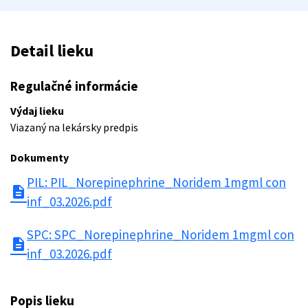
Detail lieku
Regulačné informácie
Výdaj lieku
Viazaný na lekársky predpis
Dokumenty
PIL: PIL_Norepinephrine_Noridem 1mgml con
description
inf_03.2026.pdf
SPC: SPC_Norepinephrine_Noridem 1mgml con
description
inf_03.2026.pdf
Popis lieku