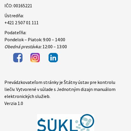
IČO: 00165221
Ústredňa:
+421 2 507 01 111
Podateľňa:
Pondelok – Piatok: 9:00 – 14:00
Obedná prestávka:
12:00 – 13:00
Prevádzkovateľom stránky je Štátny ústav pre kontrolu
Items
liečiv. Vytvorené v súlade s Jednotným dizajn manuálom
elektronických služieb.
Verzia 1.0