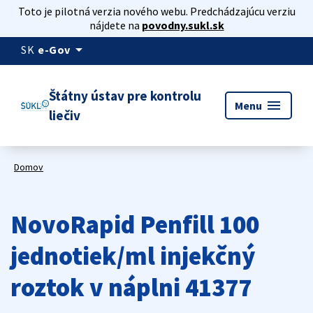
Toto je pilotná verzia nového webu. Predchádzajúcu verziu
nájdete na
povodny.sukl.sk
arrow_drop_down
SK
e-Gov
Štátny ústav pre kontrolu
menu
Menu
liečiv
Domov
NovoRapid Penfill 100
jednotiek/ml injekčný
roztok v náplni 41377