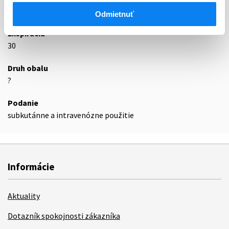
Podrobnosti o lieku
Odmietnuť
Exspirácia
30
Druh obalu
?
Podanie
subkutánne a intravenózne použitie
Informácie
Aktuality
Dotazník spokojnosti zákazníka