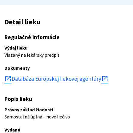
Detail lieku
Regulačné informácie
Výdaj lieku
Viazaný na lekársky predpis
Dokumenty
open_in_new
Databáza Európskej liekovej agentúry
Popis lieku
Právny základ žiadosti
Samostatná úplná – nové liečivo
Vydané