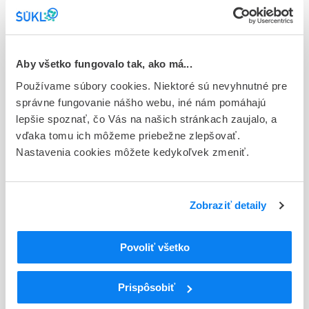
Stav
E - EU registrácia
Typ registračnej procedúry
Aby všetko fungovalo tak, ako má...
Európska
Používame súbory cookies. Niektoré sú nevyhnutné pre
Držiteľ, krajina
správne fungovanie nášho webu, iné nám pomáhajú
Novo Nordisk A/S, Dánsko
lepšie spoznať, čo Vás na našich stránkach zaujalo, a
vďaka tomu ich môžeme priebežne zlepšovať.
Indikačná skupina
Nastavenia cookies môžete kedykoľvek zmeniť.
18 - ANTIDIABETICA (VRÁTANE INZULÍNU)
ATC
Zobraziť detaily
A
TRÁVIACI TRAKT A METABOLIZMUS
A10
ANTIDIABETIKÁ
A10A
INZULÍNY A ANALÓGY
Povoliť všetko
Inzulíny a analógy na injekciu, rýchlo
A10AB
pôsobiace
Prispôsobiť
A10AB05
Inzulín-aspartát