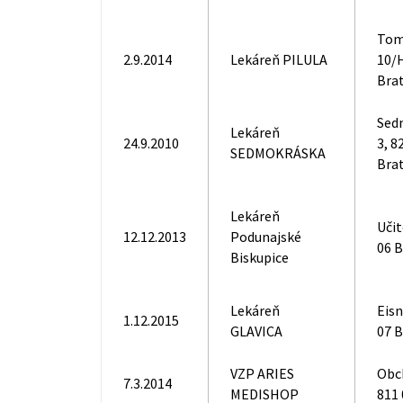
Tom
2.9.2014
Lekáreň PILULA
10/H
Brat
Sed
Lekáreň
24.9.2010
3, 8
SEDMOKRÁSKA
Brat
Lekáreň
Učit
12.12.2013
Podunajské
06 B
Biskupice
Lekáreň
Eisn
1.12.2015
GLAVICA
07 B
VZP ARIES
Obc
7.3.2014
MEDISHOP
811 