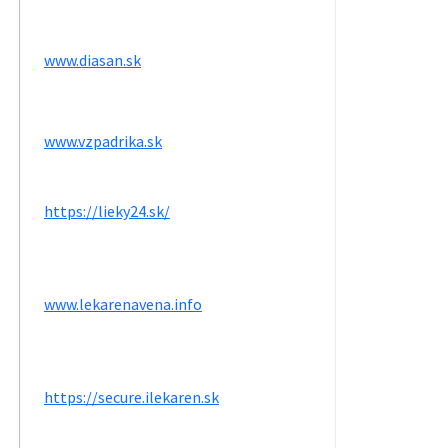
www.diasan.sk
www.vzpadrika.sk
https://lieky24.sk/
www.lekarenavena.info
https://secure.ilekaren.sk