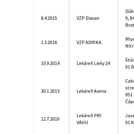
Dúb
8.4.2015
VZP Diasan
9, 8
Brat
Mlyn
1.3.2016
VZP ADRIKA
Nitr
Štúr
10.9.2014
Lekáreň Lieky 24
01 
Caba
stre
30.1.2013
Lekáreň Avena
951 
Čáp
Lekáreň PRI
Jaze
12.7.2010
VÁHU
01 