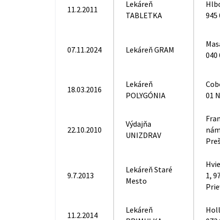
Lekáreň
Hlb
11.2.2011
TABLETKA
945
Mas
07.11.2024
Lekáreň GRAM
040 
Lekáreň
Cobo
18.03.2016
POLYGÓNIA
01 N
Fra
Výdajňa
22.10.2010
nám.
UNIZDRAV
Pre
Hvi
Lekáreň Staré
9.7.2013
1, 9
Mesto
Prie
Lekáreň
Holl
11.2.2014