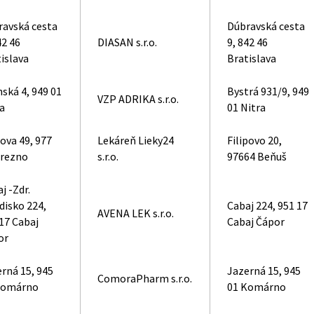
ravská cesta
Dúbravská cesta
42 46
DIASAN s.r.o.
9, 842 46
islava
Bratislava
ská 4, 949 01
Bystrá 931/9, 949
VZP ADRIKA s.r.o.
a
01 Nitra
ova 49, 977
Lekáreň Lieky24
Filipovo 20,
Brezno
s.r.o.
97664 Beňuš
j -Zdr.
disko 224,
Cabaj 224, 951 17
AVENA LEK s.r.o.
17 Cabaj
Cabaj Čápor
or
rná 15, 945
Jazerná 15, 945
ComoraPharm s.r.o.
Komárno
01 Komárno