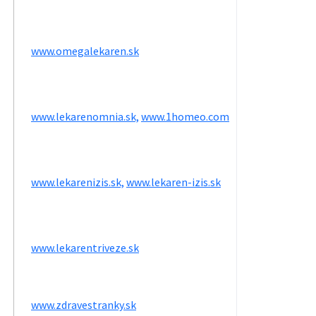
www.omegalekaren.sk
www.lekarenomnia.sk,
www.1homeo.com
www.lekarenizis.sk,
www.lekaren-izis.sk
www.lekarentriveze.sk
www.zdravestranky.sk