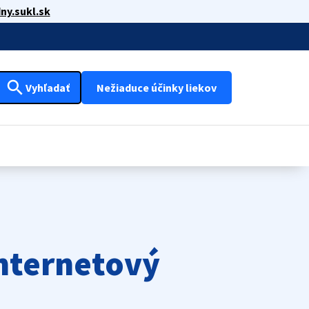
ny.sukl.sk
search
Vyhľadať
Nežiaduce účinky liekov
nternetový