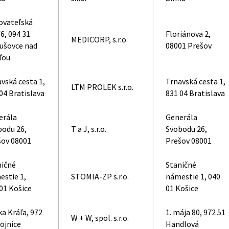
ovateľská
6, 094 31
Floriánova 2,
MEDICORP, s.r.o.
ušovce nad
08001 Prešov
ľou
vská cesta 1,
Trnavská cesta 1,
LTM PROLEK s.r.o.
04 Bratislava
831 04 Bratislava
erála
Generála
bodu 26,
T a J, s.r.o.
Svobodu 26,
šov 08001
Prešov 08001
ničné
Staničné
estie 1,
STOMIA-ZP s.r.o.
námestie 1, 040
01 Košice
01 Košice
a Kráľa, 972
1. mája 80, 972 51
W + W, spol. s.r.o.
ojnice
Handlová