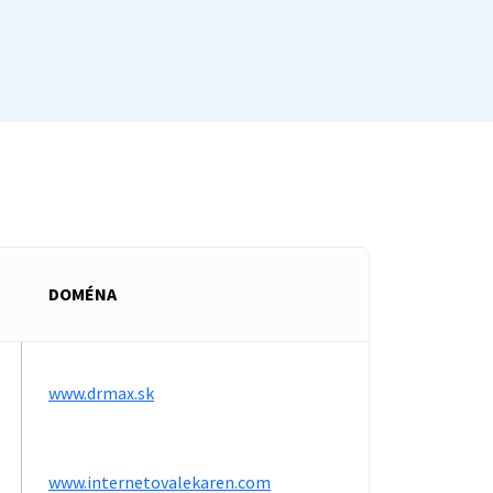
DOMÉNA
www.drmax.sk
www.internetovalekaren.com