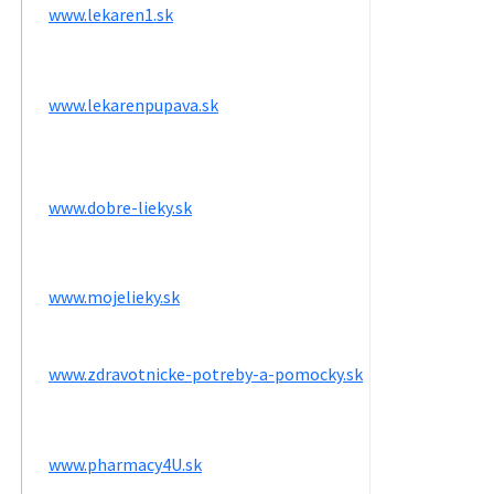
www.lekaren1.sk
www.lekarenpupava.sk
www.dobre-lieky.sk
www.mojelieky.sk
www.zdravotnicke-potreby-a-pomocky.sk
www.pharmacy4U.sk