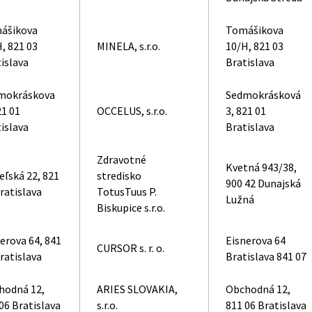
ášikova
Tomášikova
, 821 03
MINELA, s.r.o.
10/H, 821 03
islava
Bratislava
mokráskova
Sedmokrásková
21 01
OCCELUS, s.r.o.
3, 821 01
islava
Bratislava
Zdravotné
Kvetná 943/38,
eľská 22, 821
stredisko
900 42 Dunajská
ratislava
TotusTuus P.
Lužná
Biskupice s.r.o.
erova 64, 841
Eisnerova 64
CURSOR s. r. o.
ratislava
Bratislava 841 07
hodná 12,
ARIES SLOVAKIA,
Obchodná 12,
06 Bratislava
s.r.o.
811 06 Bratislava