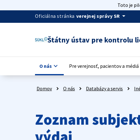
Toto je pi
arrow_drop_down
Oficiálna stránka
verejnej správy SR
Štátny ústav pre kontrolu li
keyboard_arrow_down
key
O nás
Pre verejnosť, pacientov a médiá
Domov
O nás
Databázy a servis
In
Zoznam subjekt
výdaj