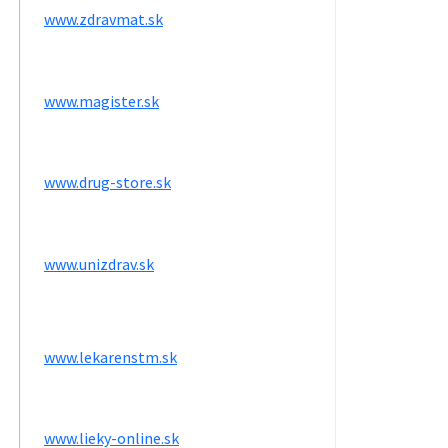
www.zdravmat.sk
www.magister.sk
www.drug-store.sk
www.unizdrav.sk
www.lekarenstm.sk
www.lieky-online.sk