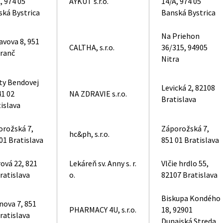
, 974 05
AYKUT s.r.o.
14/A, 974 05
ská Bystrica
Banská Bystrica
Na Priehon
vova 8, 951
CALTHA, s.r.o.
36/315, 94905
Branč
Nitra
ty Bendovej
Levická 2, 82108
41 02
NA ZDRAVIE s.r.o.
Bratislava
islava
orožská 7,
Záporožská 7,
hc&ph, s.r.o.
01 Bratislava
851 01 Bratislava
ová 22, 821
Lekáreň sv. Anny s. r.
Vlčie hrdlo 55,
ratislava
o.
82107 Bratislava
Biskupa Kondého
nova 7, 851
PHARMACY 4U, s.r.o.
18, 92901
ratislava
Dunajská Streda