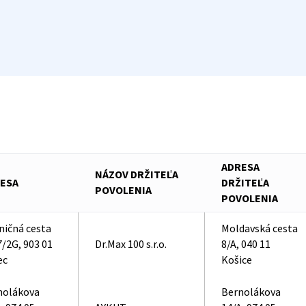
ADRESA
NÁZOV DRŽITEĽA
ESA
DRŽITEĽA
POVOLENIA
POVOLENIA
ničná cesta
Moldavská cesta
/2G, 903 01
Dr.Max 100 s.r.o.
8/A, 040 11
ec
Košice
nolákova
Bernolákova