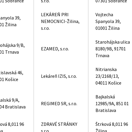
 01 Sobrance
s.r.o.
07301 Sobrance
LEKÁREŇ PRI
Vojtecha
panyola 39,
NEMOCNICI-Žilina,
Spanyola 39,
01 Žilina
s.r.o.
01001 Žilina
Starohájska ulica
ohájska 9/B,
EZAMED, s.r.o.
8180/9B, 91701
01 Trnava
Trnava
Nitrianska
islavská 46,
Lekáreň IZIS, s.r.o.
23/2168/13,
01 Košice
04011 Košice
Bajkalská
alská 9/A,
REGIMED SR, s.r.o.
12985/9A, 851 01
04 Bratislava
Bratislava
ová 8,011 96
ZDRAVÉ STRÁNKY
Štrková 8,011 96
na
s.r.o.
Žilina