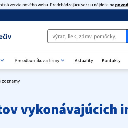
lotná verzia nového webu. Predchádzajúcu verziu nájdete na
povod
ečiv
board_arrow_down
keyboard_arrow_down
Pre odborníkov a firmy
Aktuality
Kontakty
é zoznamy
ov vykonávajúcich i