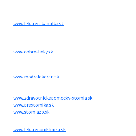
www.lekaren-kamilka.sk
www.dobre-lieky.sk
www.modralekaren.sk
www.zdravotnickepomocky-stomia.sk
www.prestomika.sk
www.stomiazp.sk
www.lekarenuniklinika.sk