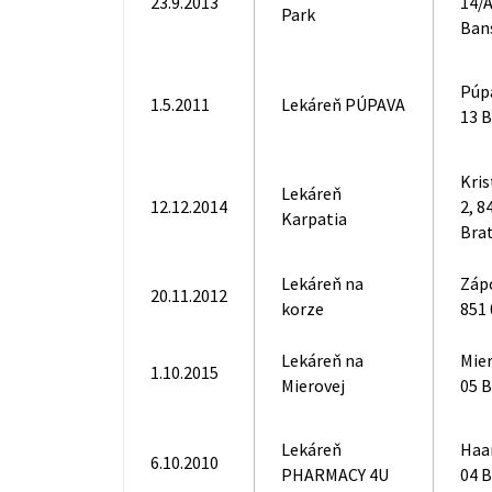
23.9.2013
14/A
Park
Ban
Púpa
1.5.2011
Lekáreň PÚPAVA
13 
Kris
Lekáreň
12.12.2014
2, 8
Karpatia
Brat
Lekáreň na
Záp
20.11.2012
korze
851 
Lekáreň na
Mier
1.10.2015
Mierovej
05 B
Lekáreň
Haa
6.10.2010
PHARMACY 4U
04 B