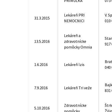
PRIMULKA
073
Lekáreň PRI
V. S
31.3.2015
NEMOCNICI
010 
Lekáreň a
Star
13.5.2016
zdravotnícke
917 
pomôcky Omnia
Brat
1.6.2016
Lekáreň Izis
040 
Bajk
7.9.2016
Lekáreň Tri veže
831 
Zdravotnícke
Štrk
5.10.2016
pomôcky
Žili