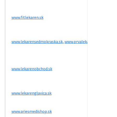
www.fitlekaren.sk
www.lekarensedmokraska.sk,
www.prvalekaren.sk
www.lekarenobchod.sk
www.lekarenglavica.sk
www.ariesmedishop.sk