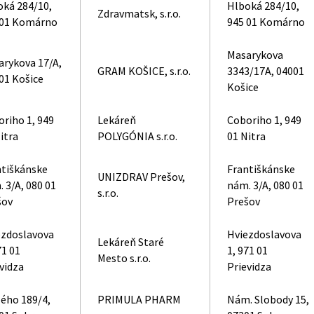
oká 284/10,
Hlboká 284/10,
Zdravmatsk, s.r.o.
 01 Komárno
945 01 Komárno
Masarykova
arykova 17/A,
GRAM KOŠICE, s.r.o.
3343/17A, 04001
01 Košice
Košice
riho 1, 949
Lekáreň
Coboriho 1, 949
itra
POLYGÓNIA s.r.o.
01 Nitra
ntiškánske
Františkánske
UNIZDRAV Prešov,
 3/A, 080 01
nám. 3/A, 080 01
s.r.o.
šov
Prešov
ezdoslavova
Hviezdoslavova
Lekáreň Staré
71 01
1, 971 01
Mesto s.r.o.
vidza
Prievidza
ého 189/4,
PRIMULA PHARM
Nám. Slobody 15,