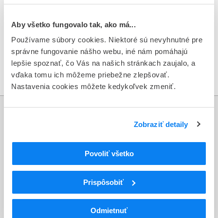
V Bratislave dňa 5. 10. 2012
Aby všetko fungovalo tak, ako má...
Používame súbory cookies. Niektoré sú nevyhnutné pre
Vypracovala: Ing. Jana Vidová
správne fungovanie nášho webu, iné nám pomáhajú
lepšie spoznať, čo Vás na našich stránkach zaujalo, a
oddelenie ekonomické
vďaka tomu ich môžeme priebežne zlepšovať.
Nastavenia cookies môžete kedykoľvek zmeniť.
Informácie
Zobraziť detaily
Aktuality
Povoliť všetko
Dotazník spokojnosti zákazníka
Prispôsobiť
Sťažnosti a petície
Poskytovanie informácií
Odmietnuť