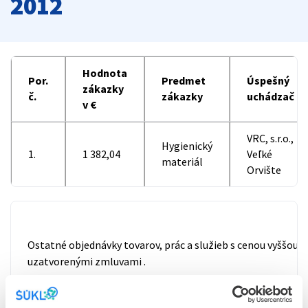
2012
Hodnota
Por.
Predmet
Úspešný
zákazky
č.
zákazky
uchádzač
v €
VRC, s.r.o.,
Hygienický
1.
1 382,04
Veľké
materiál
Orvište
Ostatné objednávky tovarov, prác a služieb s cenou vyššou ako
uzatvorenými zmluvami .