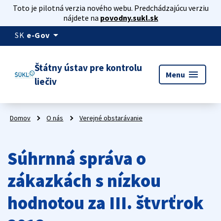
Toto je pilotná verzia nového webu. Predchádzajúcu verziu
nájdete na
povodny.sukl.sk
arrow_drop_down
SK
e-Gov
Štátny ústav pre kontrolu
menu
Menu
liečiv
Domov
O nás
Verejné obstarávanie
Súhrnná správa o
zákazkách s nízkou
hodnotou za III. štvrťrok