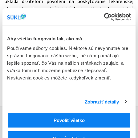
ukladá držiteľom povolení na poskytovanie lekárenskej
starostlivosti vo verejných lekárňach, vydávať voľnopredajné
lieky s obsahom drogového prekurzora v takom počte balení,
ktorý je potrebný na jeden liečebný cyklus.
PharDr. Német v závere prednášky spomenul vyhodnocovanie
Aby všetko fungovalo tak, ako má...
a kontrolu výdaja voľnopredajných liekov s obsahom PSE vo
Používame súbory cookies. Niektoré sú nevyhnutné pre
verejných lekárňach na základe mesačných hlásení o ich
správne fungovanie nášho webu, iné nám pomáhajú
dodávkach zo strany organizácií na distribúciu liekov.
lepšie spoznať, čo Vás na našich stránkach zaujalo, a
vďaka tomu ich môžeme priebežne zlepšovať.
Viac informácií si môžete prečítať v priloženej prednáške:
Nastavenia cookies môžete kedykoľvek zmeniť.
Drug legislation in the Slovak Republic and monitoring of
medicines containing pseudoephedrine (PSE)
Zobraziť detaily
Informácie
Povoliť všetko