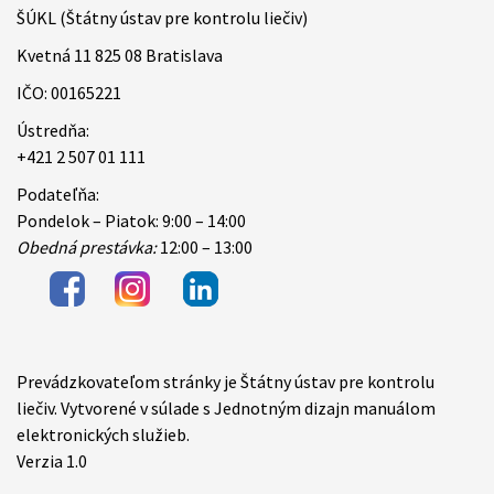
ŠÚKL (Štátny ústav pre kontrolu liečiv)
Kvetná 11 825 08 Bratislava
IČO: 00165221
Ústredňa:
+421 2 507 01 111
Podateľňa:
Pondelok – Piatok: 9:00 – 14:00
Obedná prestávka:
12:00 – 13:00
Prevádzkovateľom stránky je Štátny ústav pre kontrolu
Items
liečiv. Vytvorené v súlade s Jednotným dizajn manuálom
elektronických služieb.
Verzia 1.0