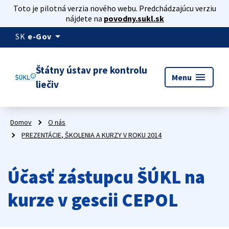
Toto je pilotná verzia nového webu. Predchádzajúcu verziu
nájdete na
povodny.sukl.sk
arrow_drop_down
SK
e-Gov
Štátny ústav pre kontrolu
menu
Menu
liečiv
Domov
O nás
PREZENTÁCIE, ŠKOLENIA A KURZY V ROKU 2014
Účasť zástupcu ŠÚKL na
kurze v gescii CEPOL