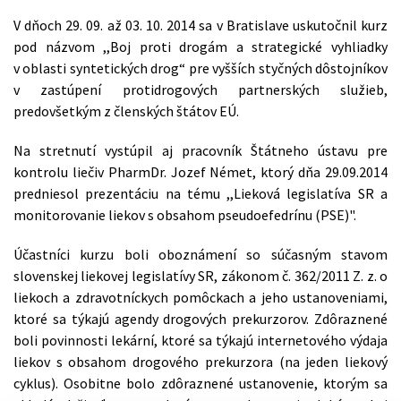
V dňoch 29. 09. až 03. 10. 2014 sa v Bratislave uskutočnil kurz
pod názvom ,,Boj proti drogám a strategické vyhliadky
v oblasti syntetických drog“ pre vyšších styčných dôstojníkov
v zastúpení protidrogových partnerských služieb,
predovšetkým z členských štátov EÚ.
Na stretnutí vystúpil aj pracovník Štátneho ústavu pre
kontrolu liečiv PharmDr. Jozef Német, ktorý dňa 29.09.2014
predniesol prezentáciu na tému ,,Lieková legislatíva SR a
monitorovanie liekov s obsahom pseudoefedrínu (PSE)".
Účastníci kurzu boli oboznámení so súčasným stavom
slovenskej liekovej legislatívy SR, zákonom č. 362/2011 Z. z. o
liekoch a zdravotníckych pomôckach a jeho ustanoveniami,
ktoré sa týkajú agendy drogových prekurzorov. Zdôraznené
boli povinnosti lekární, ktoré sa týkajú internetového výdaja
liekov s obsahom drogového prekurzora (na jeden liekový
cyklus). Osobitne bolo zdôraznené ustanovenie, ktorým sa