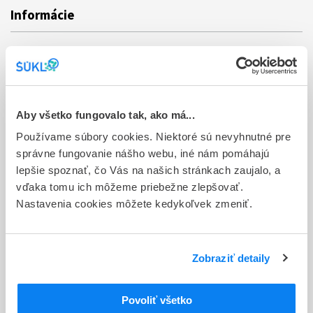
Informácie
Aktuality
Dotazník spokojnosti zákazníka
Sťažnosti a petície
Aby všetko fungovalo tak, ako má...
Poskytovanie informácií
Používame súbory cookies. Niektoré sú nevyhnutné pre
správne fungovanie nášho webu, iné nám pomáhajú
Ochrana osobných údajov
lepšie spoznať, čo Vás na našich stránkach zaujalo, a
vďaka tomu ich môžeme priebežne zlepšovať.
Odkazy
Nastavenia cookies môžete kedykoľvek zmeniť.
Kontakty
Regionálne pracoviská
Zobraziť detaily
Bankové spojenie
Úradné hodiny
Povoliť všetko