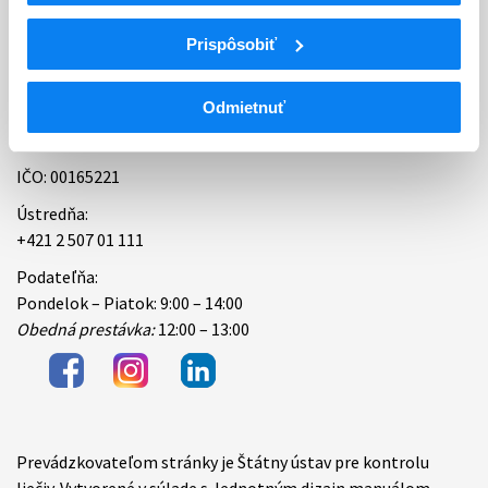
Kontakt
Prispôsobiť
ŠÚKL (Štátny ústav pre kontrolu liečiv)
Odmietnuť
Kvetná 11 825 08 Bratislava
IČO: 00165221
Ústredňa:
+421 2 507 01 111
Podateľňa:
Pondelok – Piatok: 9:00 – 14:00
Obedná prestávka:
12:00 – 13:00
Prevádzkovateľom stránky je Štátny ústav pre kontrolu
Items