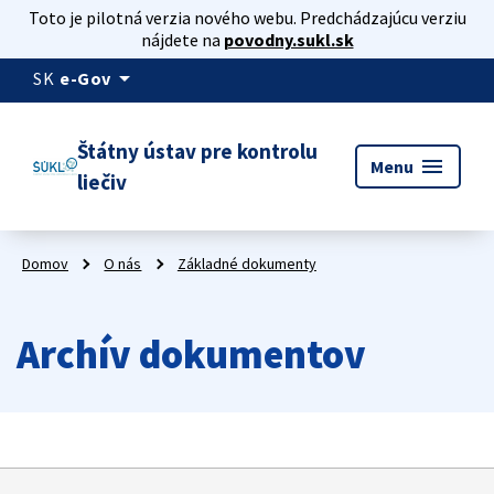
Toto je pilotná verzia nového webu. Predchádzajúcu verziu
nájdete na
povodny.sukl.sk
arrow_drop_down
SK
e-Gov
Štátny ústav pre kontrolu
menu
Menu
liečiv
Domov
O nás
Základné dokumenty
Archív dokumentov