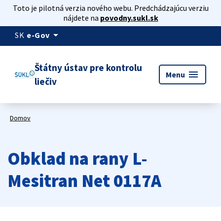
Toto je pilotná verzia nového webu. Predchádzajúcu verziu
nájdete na
povodny.sukl.sk
arrow_drop_down
SK
e-Gov
Štátny ústav pre kontrolu
menu
Menu
liečiv
Domov
Obklad na rany L-
Mesitran Net 0117A