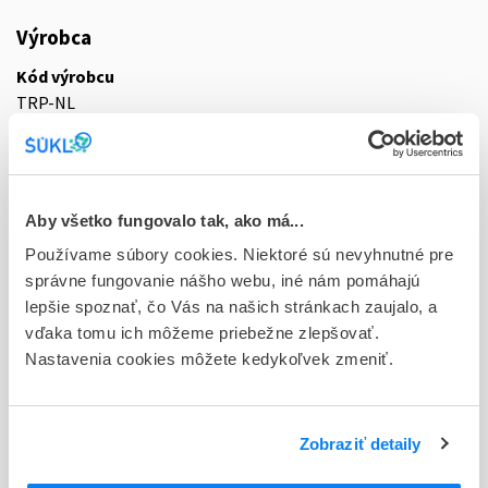
Výrobca
Kód výrobcu
TRP-NL
Názov
THEO Manufacturing B.V.
Aby všetko fungovalo tak, ako má...
Ulica
Sleperweg 44
Používame súbory cookies. Niektoré sú nevyhnutné pre
správne fungovanie nášho webu, iné nám pomáhajú
Mesto
lepšie spoznať, čo Vás na našich stránkach zaujalo, a
Maastricht
vďaka tomu ich môžeme priebežne zlepšovať.
Nastavenia cookies môžete kedykoľvek zmeniť.
PSČ
6222
Zobraziť detaily
Krajina
Holandsko