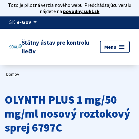
Toto je pilotná verzia nového webu. Predchádzajúcu verziu
nájdete na
povodny.sukl.sk
arrow_drop_down
SK
e-Gov
Štátny ústav pre kontrolu
menu
Menu
liečiv
Domov
OLYNTH PLUS 1 mg/50
mg/ml nosový roztokový
sprej 6797C