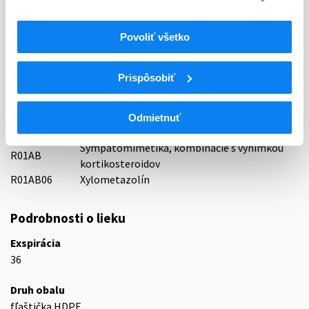
Indikačná skupina
69 - OTORHINOLARYNGOLOGICA
Povoliť všetko
ATC
Prispôsobiť
R
Respiračný systém
R01
Nosové liečivá
Dekongestíva a iné nosové liečivá na lokálne
Odmietnuť
R01A
použitie
Sympatomimetiká, kombinácie s výnimkou
R01AB
kortikosteroidov
R01AB06
Xylometazolín
Podrobnosti o lieku
Exspirácia
36
Druh obalu
fľaštička HDPE