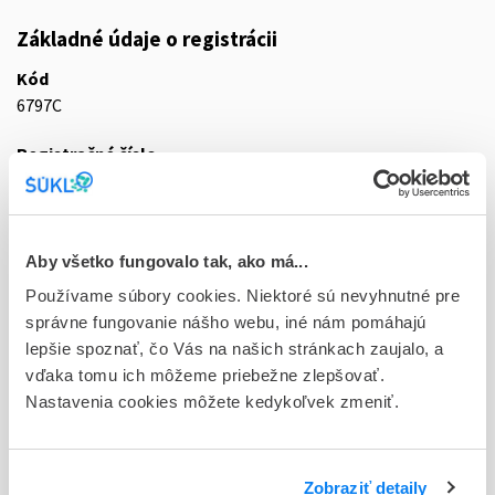
Základné údaje o registrácii
Kód
6797C
Registračné číslo
69/0018/18-S
Doplnok
aer nao 1x10 ml (fľ.HDPE biela)
Aby všetko fungovalo tak, ako má...
Používame súbory cookies. Niektoré sú nevyhnutné pre
Stav
správne fungovanie nášho webu, iné nám pomáhajú
D - Registrácia bez obmedzenia platnosti
lepšie spoznať, čo Vás na našich stránkach zaujalo, a
vďaka tomu ich môžeme priebežne zlepšovať.
Typ registračnej procedúry
Nastavenia cookies môžete kedykoľvek zmeniť.
Decentralizovaná
Držiteľ, krajina
McNeil Healthcare (Ireland) Limited, Írsko
Zobraziť detaily