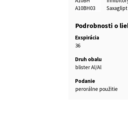
A10BH
Inhibítor
A10BH03
Saxaglipt
Podrobnosti o li
Exspirácia
36
Druh obalu
blister Al/Al
Podanie
perorálne použitie