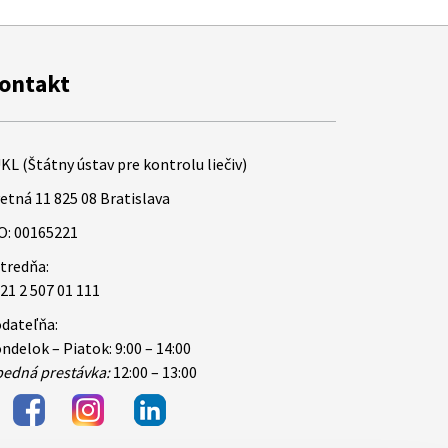
ontakt
KL (Štátny ústav pre kontrolu liečiv)
etná 11 825 08 Bratislava
O: 00165221
tredňa:
21 2 507 01 111
dateľňa:
ndelok – Piatok: 9:00 – 14:00
edná prestávka:
12:00 – 13:00