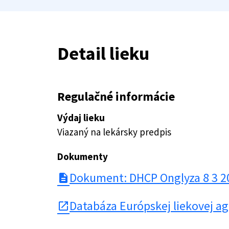
Detail lieku
Regulačné informácie
Výdaj lieku
Viazaný na lekársky predpis
Dokumenty
Dokument: DHCP Onglyza 8 3 2
description
Databáza Európskej liekovej a
open_in_new