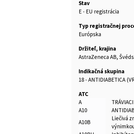
Stav
E - EU registrácia
Typ registračnej pro
Európska
Držiteľ, krajina
AstraZeneca AB, Švéd
Indikačná skupina
18 - ANTIDIABETICA (
ATC
A
TRÁVIAC
A10
ANTIDIA
Liečivá z
A10B
výnimkou