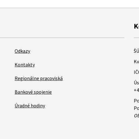
K
Odkazy
ŠÚ
Kv
Kontakty
IČ
Regionálne pracoviská
Ús
+4
Bankové spojenie
Po
Úradné hodiny
Po
Ob