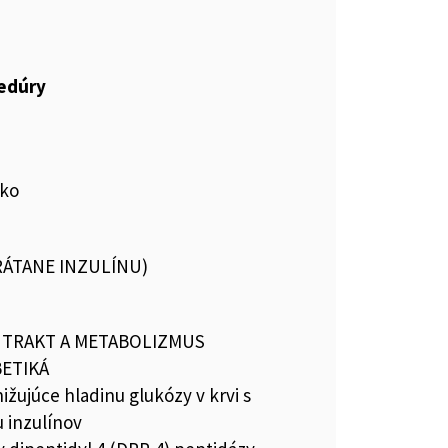
cedúry
sko
VRÁTANE INZULÍNU)
I TRAKT A METABOLIZMUS
BETIKÁ
nižujúce hladinu glukózy v krvi s
 inzulínov