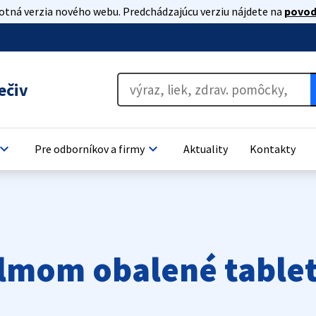
lotná verzia nového webu. Predchádzajúcu verziu nájdete na
povod
ečiv
oard_arrow_down
keyboard_arrow_down
Pre odborníkov a firmy
Aktuality
Kontakty
ilmom obalené table