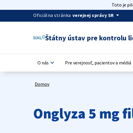
Toto je pi
arrow_drop_down
Oficiálna stránka
verejnej správy SR
Štátny ústav pre kontrolu li
keyboard_arrow_down
keyb
O nás
Pre verejnosť, pacientov a médiá
Domov
Onglyza 5 mg f