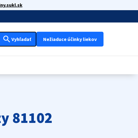
ny.sukl.sk
search
Vyhľadať
Nežiaduce účinky liekov
ty 81102