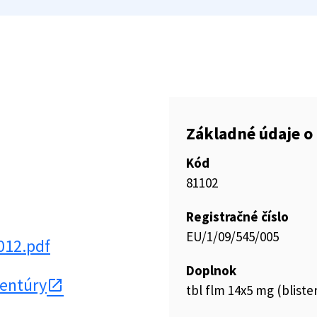
Základné údaje o 
Kód
81102
Registračné číslo
EU/1/09/545/005
012.pdf
Doplnok
gentúry
tbl flm 14x5 mg (blister