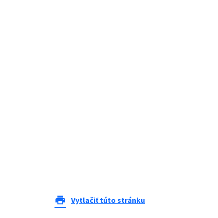
print
Vytlačiť túto stránku