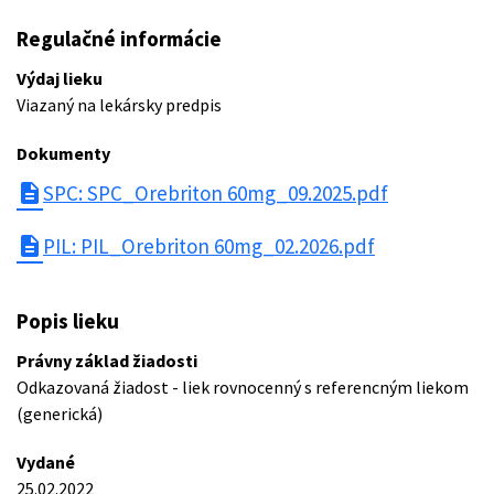
Regulačné informácie
Výdaj lieku
Viazaný na lekársky predpis
Dokumenty
description
SPC: SPC_Orebriton 60mg_09.2025.pdf
description
PIL: PIL_Orebriton 60mg_02.2026.pdf
Popis lieku
Právny základ žiadosti
Odkazovaná žiadost - liek rovnocenný s referencným liekom
(generická)
Vydané
25.02.2022