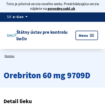
Toto je pilotná verzia nového webu. Predchádzajúcu verziu
nájdete na
povodny.sukl.sk
arrow_drop_down
SK
e-Gov
Štátny ústav pre kontrolu
menu
Menu
liečiv
Domov
Orebriton 60 mg 9709D
Detail lieku