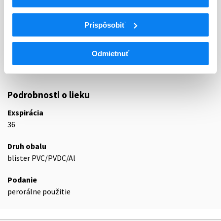
ATC
B
KRV A KRVOTVORNÉ ORGÁNY
Prispôsobiť
B01
ANTITROMBOTIKÁ
B01A
ANTIKOAGULANCIÁ, ANTITROMBOTIKÁ
Odmietnuť
B01AC
Antiagreganciá trombocytov okrem heparínu
B01AC24
Tikagrelor
Podrobnosti o lieku
Exspirácia
36
Druh obalu
blister PVC/PVDC/Al
Podanie
perorálne použitie