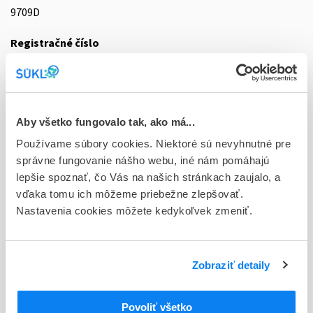
9709D
Registračné číslo
16/0046/22-S
Doplnok
tbl flm 56x60 mg (blis.PVC/PVDC/Al)
Aby všetko fungovalo tak, ako má...
Stav
Používame súbory cookies. Niektoré sú nevyhnutné pre
R - Aktuálna registrácia
správne fungovanie nášho webu, iné nám pomáhajú
lepšie spoznať, čo Vás na našich stránkach zaujalo, a
Typ registračnej procedúry
vďaka tomu ich môžeme priebežne zlepšovať.
Decentralizovaná
Nastavenia cookies môžete kedykoľvek zmeniť.
Držiteľ, krajina
Zentiva, k.s., Česká republika
Zobraziť detaily
Indikačná skupina
16 - ANTICOAGULANTIA (FIBRINOLYTICA, ANTIFIBRINOL.)
Povoliť všetko