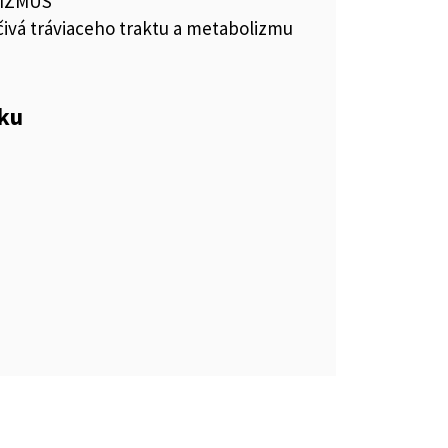
IZMUS
čivá tráviaceho traktu a metabolizmu
eku