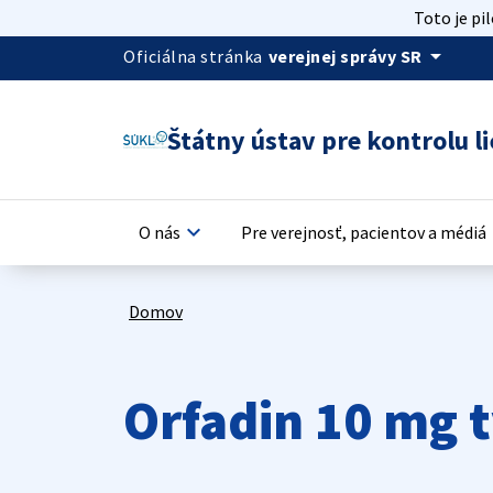
Toto je pi
arrow_drop_down
Oficiálna stránka
verejnej správy SR
Štátny ústav pre kontrolu li
keyboard_arrow_down
keyb
O nás
Pre verejnosť, pacientov a médiá
Domov
Orfadin 10 mg 