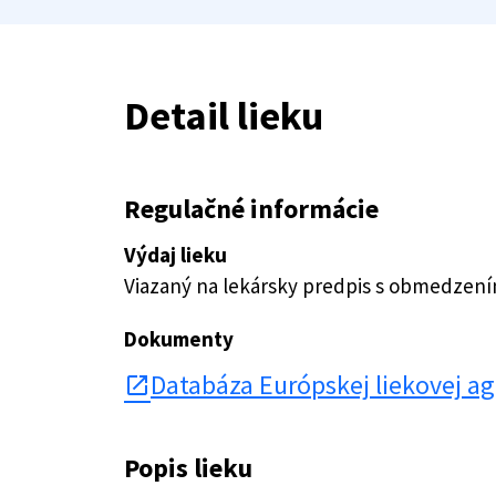
Detail lieku
Regulačné informácie
Výdaj lieku
Viazaný na lekársky predpis s obmedzen
Dokumenty
Databáza Európskej liekovej a
open_in_new
Popis lieku