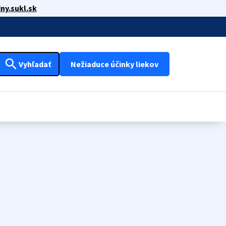
ny.sukl.sk
search
Vyhľadať
Nežiaduce účinky liekov