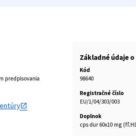
Základné údaje o 
Kód
ím predpisovania
98640
Registračné číslo
EU/1/04/303/003
gentúry
Doplnok
cps dur 60x10 mg (fľ.H