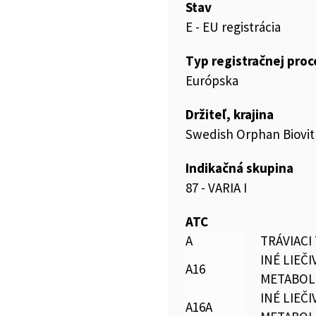
Stav
E - EU registrácia
Typ registračnej pro
Európska
Držiteľ, krajina
Swedish Orphan Biovit
Indikačná skupina
87 - VARIA I
ATC
A
TRÁVIACI
INÉ LIEČI
A16
METABOL
INÉ LIEČI
A16A