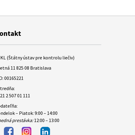
ontakt
KL (Štátny ústav pre kontrolu liečiv)
etná 11 825 08 Bratislava
O: 00165221
tredňa:
21 2 507 01 111
dateľňa:
ndelok – Piatok: 9:00 – 14:00
edná prestávka:
12:00 – 13:00