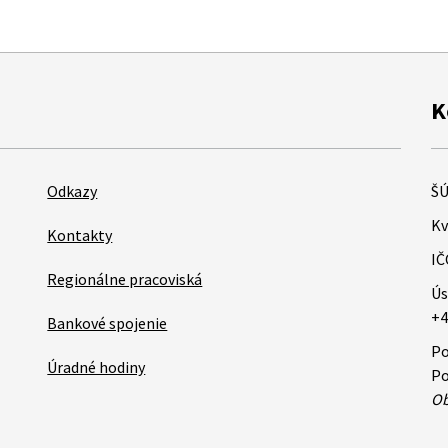
K
Odkazy
ŠÚ
Kv
Kontakty
IČ
Regionálne pracoviská
Ús
+4
Bankové spojenie
Po
Úradné hodiny
Po
Ob