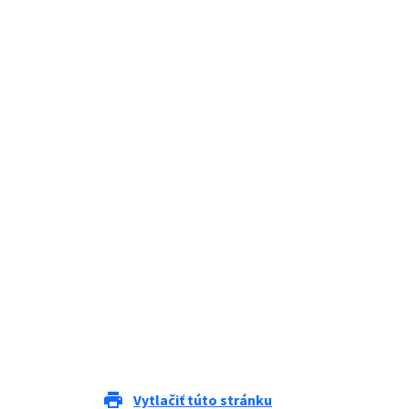
print
Vytlačiť túto stránku