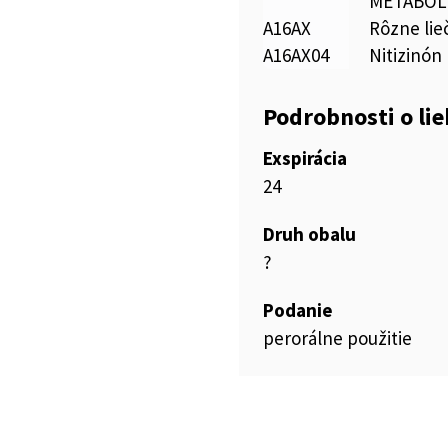
METABOL
A16AX
Rôzne lie
A16AX04
Nitizinón
Podrobnosti o li
Exspirácia
24
Druh obalu
?
Podanie
perorálne použitie