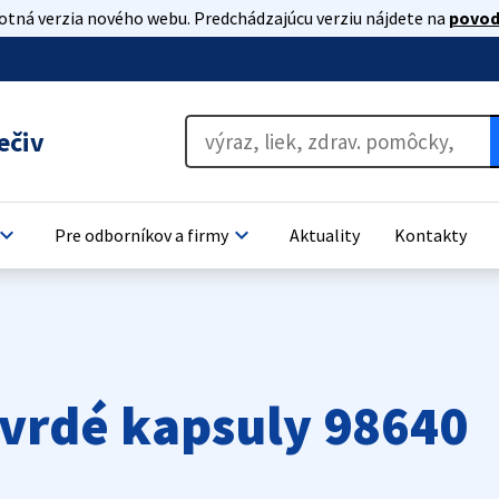
lotná verzia nového webu. Predchádzajúcu verziu nájdete na
povod
ečiv
oard_arrow_down
keyboard_arrow_down
Pre odborníkov a firmy
Aktuality
Kontakty
tvrdé kapsuly 98640