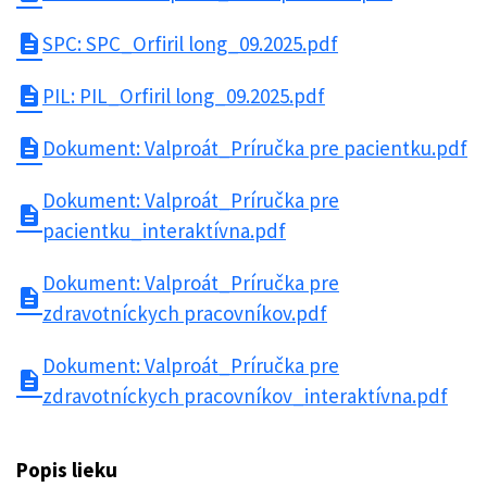
description
SPC: SPC_Orfiril long_09.2025.pdf
description
PIL: PIL_Orfiril long_09.2025.pdf
description
Dokument: Valproát_Príručka pre pacientku.pdf
Dokument: Valproát_Príručka pre
description
pacientku_interaktívna.pdf
Dokument: Valproát_Príručka pre
description
zdravotníckych pracovníkov.pdf
Dokument: Valproát_Príručka pre
description
zdravotníckych pracovníkov_interaktívna.pdf
Popis lieku