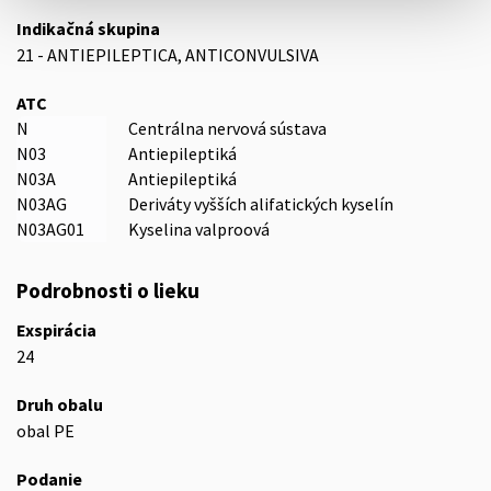
Indikačná skupina
21 - ANTIEPILEPTICA, ANTICONVULSIVA
ATC
N
Centrálna nervová sústava
N03
Antiepileptiká
N03A
Antiepileptiká
N03AG
Deriváty vyšších alifatických kyselín
N03AG01
Kyselina valproová
Podrobnosti o lieku
Exspirácia
24
Druh obalu
obal PE
Podanie