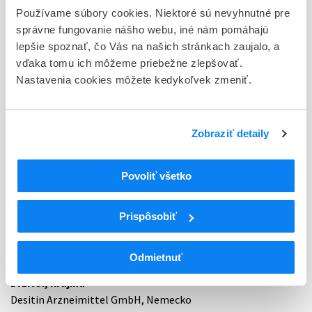
Používame súbory cookies. Niektoré sú nevyhnutné pre
Základné údaje o registrácii
správne fungovanie nášho webu, iné nám pomáhajú
Kód
lepšie spoznať, čo Vás na našich stránkach zaujalo, a
57714
vďaka tomu ich môžeme priebežne zlepšovať.
Nastavenia cookies môžete kedykoľvek zmeniť.
Registračné číslo
21/0299/00-S
Zobraziť detaily
Doplnok
cps plg 200x300 mg
Povoliť všetko
Stav
D - Registrácia bez obmedzenia platnosti
Prispôsobiť
Typ registračnej procedúry
Národná
Odmietnuť
Držiteľ, krajina
Desitin Arzneimittel GmbH, Nemecko