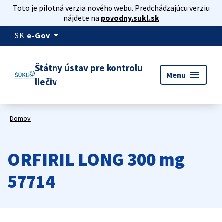
Toto je pilotná verzia nového webu. Predchádzajúcu verziu
nájdete na
povodny.sukl.sk
arrow_drop_down
SK
e-Gov
Štátny ústav pre kontrolu
menu
Menu
liečiv
Domov
ORFIRIL LONG 300 mg
57714