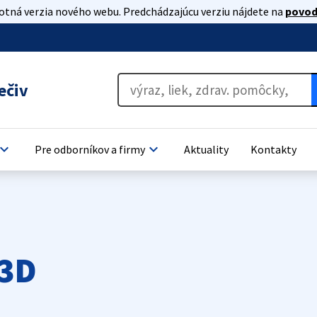
lotná verzia nového webu. Predchádzajúcu verziu nájdete na
povod
ečiv
oard_arrow_down
keyboard_arrow_down
Pre odborníkov a firmy
Aktuality
Kontakty
03D