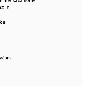
imetiká samotné
zolín
eku
vačom