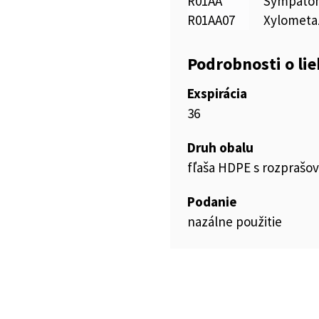
R01AA
Sympatom
R01AA07
Xylometa
Podrobnosti o li
Exspirácia
36
Druh obalu
fľaša HDPE s rozprašo
Podanie
nazálne použitie