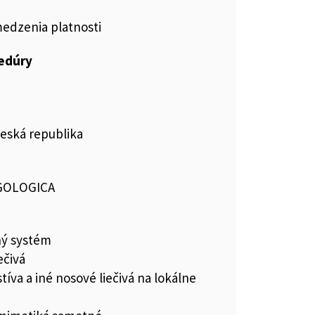
medzenia platnosti
cedúry
Česká republika
GOLOGICA
ný systém
ečivá
íva a iné nosové liečivá na lokálne