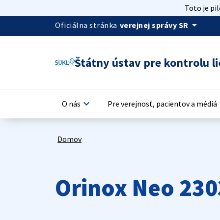
Toto je pi
arrow_drop_down
Oficiálna stránka
verejnej správy SR
Štátny ústav pre kontrolu li
keyboard_arrow_down
keyb
O nás
Pre verejnosť, pacientov a médiá
Domov
Orinox Neo 23