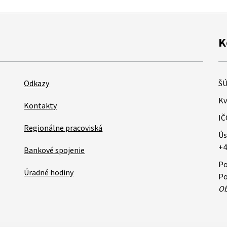
K
Odkazy
ŠÚ
Kv
Kontakty
IČ
Regionálne pracoviská
Ús
+4
Bankové spojenie
Po
Úradné hodiny
Po
Ob