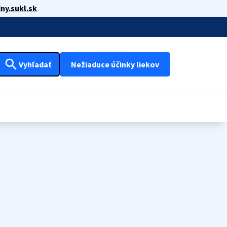
ny.sukl.sk
search
Vyhľadať
Nežiaduce účinky liekov