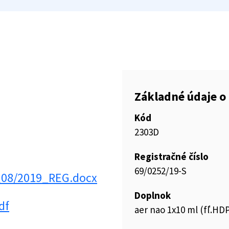
Základné údaje o 
Kód
2303D
Registračné číslo
69/0252/19-S
_08/2019_REG.docx
Doplnok
df
aer nao 1x10 ml (fľ.HD