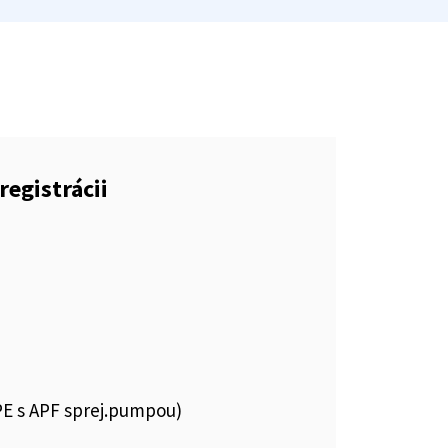
registrácii
PE s APF sprej.pumpou)