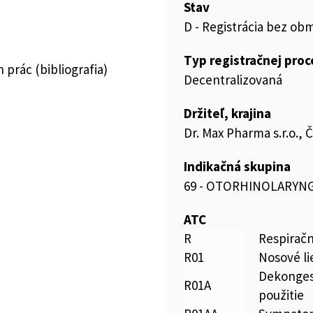
Stav
D - Registrácia bez ob
Typ registračnej pro
prác (bibliografia)
Decentralizovaná
Držiteľ, krajina
Dr. Max Pharma s.r.o., 
Indikačná skupina
69 - OTORHINOLARYN
ATC
R
Respirač
R01
Nosové li
Dekongest
R01A
použitie