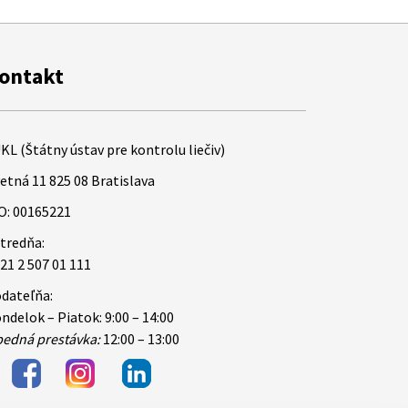
ontakt
KL (Štátny ústav pre kontrolu liečiv)
etná 11 825 08 Bratislava
O: 00165221
tredňa:
21 2 507 01 111
dateľňa:
ndelok – Piatok: 9:00 – 14:00
edná prestávka:
12:00 – 13:00