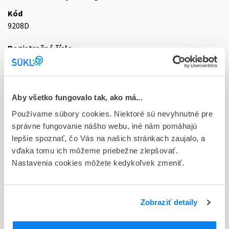
Kód
9208D
Registračné číslo
87/0303/21-S
Doplnok
gas mlf 1x20 l (fľ.oceľová s RPV ventil.)
Aby všetko fungovalo tak, ako má...
Používame súbory cookies. Niektoré sú nevyhnutné pre
Stav
správne fungovanie nášho webu, iné nám pomáhajú
D - Registrácia bez obmedzenia platnosti
lepšie spoznať, čo Vás na našich stránkach zaujalo, a
vďaka tomu ich môžeme priebežne zlepšovať.
Typ registračnej procedúry
Nastavenia cookies môžete kedykoľvek zmeniť.
Vzájomné uznávanie (mutual recognition proc.)
Držiteľ, krajina
SIAD Slovakia spol. s r.o., Slovensko
Zobraziť detaily
Indikačná skupina