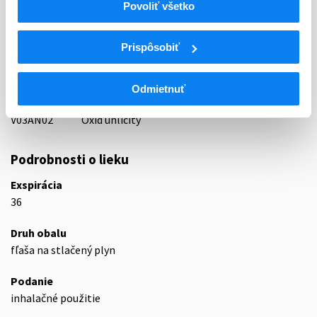
Povoliť všetko
87 - VARIA I
ATC
Prispôsobiť
V
Rôzne (vária)
V03
Všetky ostatné liečivá
V03A
Všetky ostatné liečivá
Odmietnuť
V03AN
Medicinálne plyny
V03AN02
Oxid uhličitý
Podrobnosti o lieku
Exspirácia
36
Druh obalu
fľaša na stlačený plyn
Podanie
inhalačné použitie