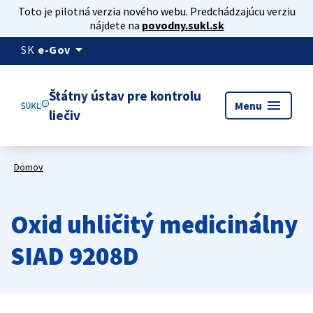
Toto je pilotná verzia nového webu. Predchádzajúcu verziu
nájdete na
povodny.sukl.sk
arrow_drop_down
SK
e-Gov
Štátny ústav pre kontrolu
menu
Menu
liečiv
Domov
Oxid uhličitý medicinálny
SIAD 9208D