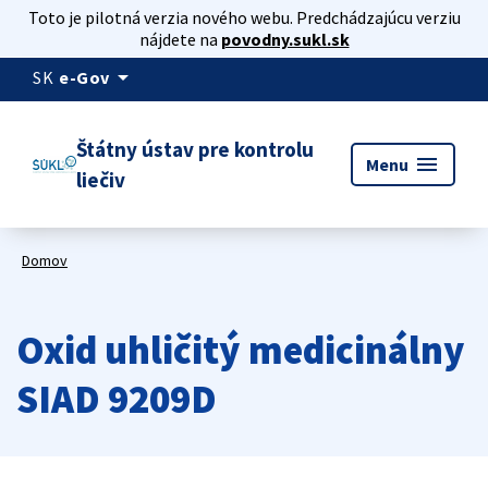
Toto je pilotná verzia nového webu. Predchádzajúcu verziu
nájdete na
povodny.sukl.sk
arrow_drop_down
SK
e-Gov
Štátny ústav pre kontrolu
menu
Menu
liečiv
Domov
Oxid uhličitý medicinálny
SIAD 9209D