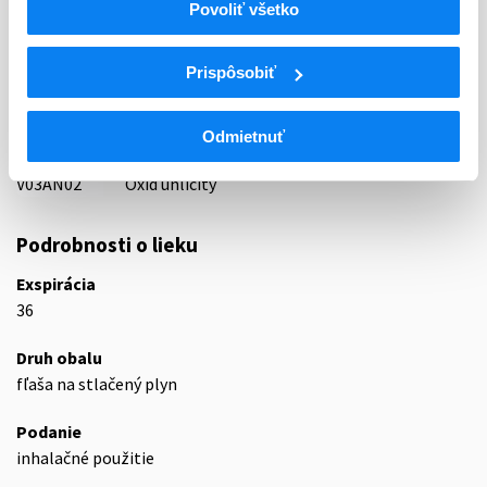
Povoliť všetko
87 - VARIA I
ATC
Prispôsobiť
V
Rôzne (vária)
V03
Všetky ostatné liečivá
V03A
Všetky ostatné liečivá
Odmietnuť
V03AN
Medicinálne plyny
V03AN02
Oxid uhličitý
Podrobnosti o lieku
Exspirácia
36
Druh obalu
fľaša na stlačený plyn
Podanie
inhalačné použitie