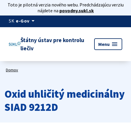
Toto je pilotná verzia nového webu. Predchádzajúcu verziu
nájdete na
povodny.sukl.sk
arrow_drop_down
SK
e-Gov
Štátny ústav pre kontrolu
menu
Menu
liečiv
Domov
Oxid uhličitý medicinálny
SIAD 9212D