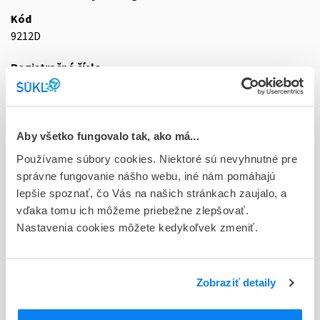
Kód
9212D
Registračné číslo
87/0303/21-S
Doplnok
gas mlf 1x40 l (fľ.oceľová s štandard.ventil.)
Aby všetko fungovalo tak, ako má...
Používame súbory cookies. Niektoré sú nevyhnutné pre
Stav
správne fungovanie nášho webu, iné nám pomáhajú
D - Registrácia bez obmedzenia platnosti
lepšie spoznať, čo Vás na našich stránkach zaujalo, a
vďaka tomu ich môžeme priebežne zlepšovať.
Typ registračnej procedúry
Nastavenia cookies môžete kedykoľvek zmeniť.
Vzájomné uznávanie (mutual recognition proc.)
Držiteľ, krajina
SIAD Slovakia spol. s r.o., Slovensko
Zobraziť detaily
Indikačná skupina