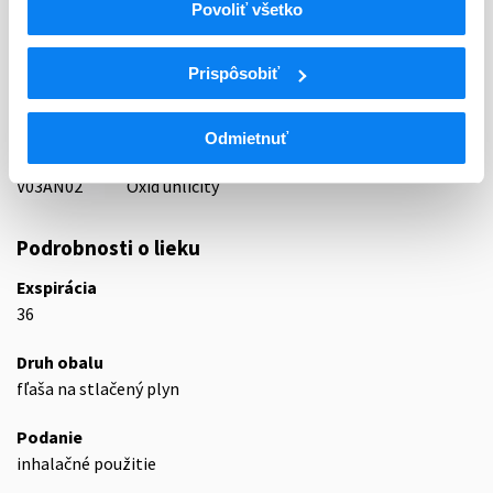
Povoliť všetko
87 - VARIA I
ATC
Prispôsobiť
V
Rôzne (vária)
V03
Všetky ostatné liečivá
V03A
Všetky ostatné liečivá
Odmietnuť
V03AN
Medicinálne plyny
V03AN02
Oxid uhličitý
Podrobnosti o lieku
Exspirácia
36
Druh obalu
fľaša na stlačený plyn
Podanie
inhalačné použitie