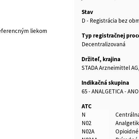
Stav
D - Registrácia bez ob
referencným liekom
Typ registračnej pro
Decentralizovaná
Držiteľ, krajina
STADA Arzneimittel A
Indikačná skupina
65 - ANALGETICA - AN
ATC
N
Centráln
N02
Analgeti
N02A
Opioidné