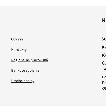
K
Odkazy
ŠÚ
Kv
Kontakty
IČ
Regionálne pracoviská
Ús
+4
Bankové spojenie
Po
Úradné hodiny
Po
Ob