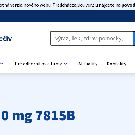
lotná verzia nového webu. Predchádzajúcu verziu nájdete na
povod
ečiv
oard_arrow_down
keyboard_arrow_down
Pre odborníkov a firmy
Aktuality
Kontakty
20 mg 7815B