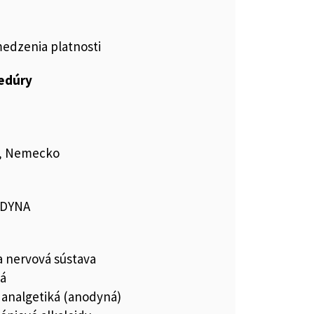
medzenia platnosti
cedúry
G, Nemecko
ODYNA
a nervová sústava
ká
 analgetiká (anodyná)