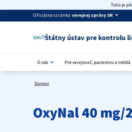
Toto je pi
arrow_drop_down
Oficiálna stránka
verejnej správy SR
Štátny ústav pre kontrolu li
keyboard_arrow_down
keyb
O nás
Pre verejnosť, pacientov a médiá
Domov
OxyNal 40 mg/