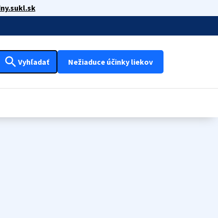
ny.sukl.sk
search
Vyhľadať
Nežiaduce účinky liekov