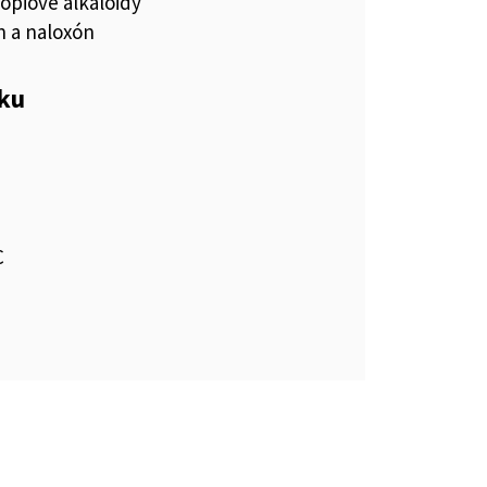
ópiové alkaloidy
 a naloxón
eku
C