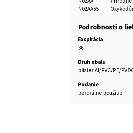
N02AA
Prírodné 
N02AA55
Oxykodón
Podrobnosti o li
Exspirácia
36
Druh obalu
blister Al/PVC/PE/PVD
Podanie
perorálne použitie