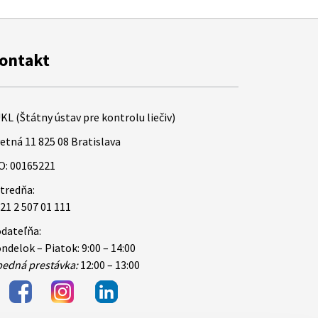
ontakt
KL (Štátny ústav pre kontrolu liečiv)
etná 11 825 08 Bratislava
O: 00165221
tredňa:
21 2 507 01 111
dateľňa:
ndelok – Piatok: 9:00 – 14:00
edná prestávka:
12:00 – 13:00