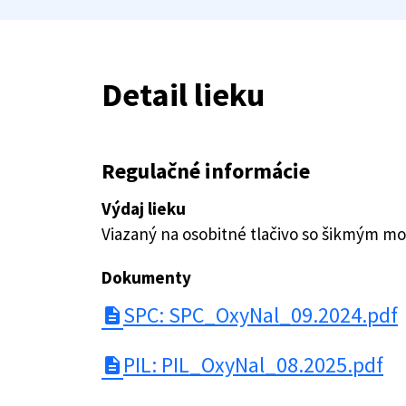
Detail lieku
Regulačné informácie
Výdaj lieku
Viazaný na osobitné tlačivo so šikmým 
Dokumenty
SPC: SPC_OxyNal_09.2024.pdf
description
PIL: PIL_OxyNal_08.2025.pdf
description