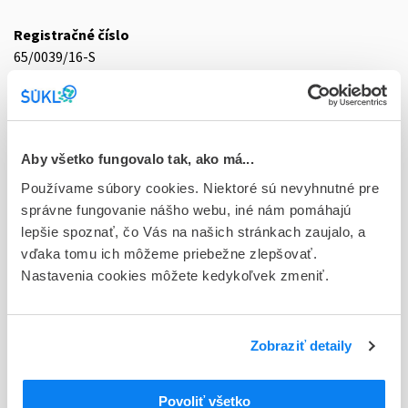
Registračné číslo
65/0039/16-S
Doplnok
tbl plg 56x1x5 mg/2,5 mg (blis.Al/PVC/PE/PVDC-perfor.-
jednotliv.dáv.)
Aby všetko fungovalo tak, ako má...
Stav
Používame súbory cookies. Niektoré sú nevyhnutné pre
D - Registrácia bez obmedzenia platnosti
správne fungovanie nášho webu, iné nám pomáhajú
lepšie spoznať, čo Vás na našich stránkach zaujalo, a
Typ registračnej procedúry
vďaka tomu ich môžeme priebežne zlepšovať.
Decentralizovaná
Nastavenia cookies môžete kedykoľvek zmeniť.
Držiteľ, krajina
STADA Arzneimittel AG, Nemecko
Zobraziť detaily
Indikačná skupina
65 - ANALGETICA - ANODYNA
Povoliť všetko