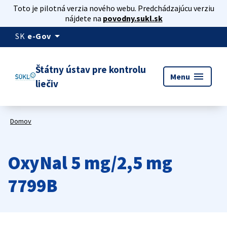
Toto je pilotná verzia nového webu. Predchádzajúcu verziu
nájdete na
povodny.sukl.sk
arrow_drop_down
SK
e-Gov
Štátny ústav pre kontrolu
menu
Menu
liečiv
Domov
OxyNal 5 mg/2,5 mg
7799B