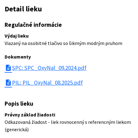
Detail lieku
Regulačné informácie
Výdaj lieku
Viazaný na osobitné tlačivo so šikmým modrým pruhom
Dokumenty
description
SPC: SPC_OxyNal_09.2024.pdf
description
PIL: PIL_OxyNal_08.2025.pdf
Popis lieku
Právny základ žiadosti
Odkazovaná žiadost - liek rovnocenný s referencným liekom
(generická)