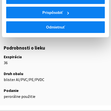
ATC
N
Centrálna nervová sústava
Prispôsobiť
N02
Analgetiká
N02A
Opioidné analgetiká (anodyná)
Odmietnuť
N02AA
Prírodné ópiové alkaloidy
N02AA55
Oxykodón a naloxón
Podrobnosti o lieku
Exspirácia
36
Druh obalu
blister Al/PVC/PE/PVDC
Podanie
perorálne použitie