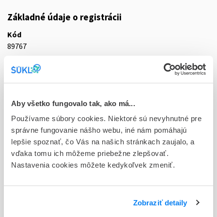
Základné údaje o registrácii
Kód
89767
Registračné číslo
65/0322/10-S
Doplnok
Aby všetko fungovalo tak, ako má...
tbl plg 7x20 mg (blis.PVC/PVDC/Al)
Používame súbory cookies. Niektoré sú nevyhnutné pre
správne fungovanie nášho webu, iné nám pomáhajú
Stav
lepšie spoznať, čo Vás na našich stránkach zaujalo, a
D - Registrácia bez obmedzenia platnosti
vďaka tomu ich môžeme priebežne zlepšovať.
Nastavenia cookies môžete kedykoľvek zmeniť.
Typ registračnej procedúry
Decentralizovaná
Držiteľ, krajina
Zobraziť detaily
G.L. Pharma GmbH, Rakúsko