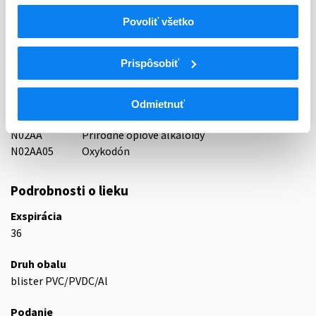
Indikačná skupina
Povoliť všetko
65 - ANALGETICA - ANODYNA
Prispôsobiť
ATC
N
Centrálna nervová sústava
N02
Analgetiká
Odmietnuť
N02A
Opioidné analgetiká (anodyná)
N02AA
Prírodné ópiové alkaloidy
N02AA05
Oxykodón
Podrobnosti o lieku
Exspirácia
36
Druh obalu
blister PVC/PVDC/Al
Podanie