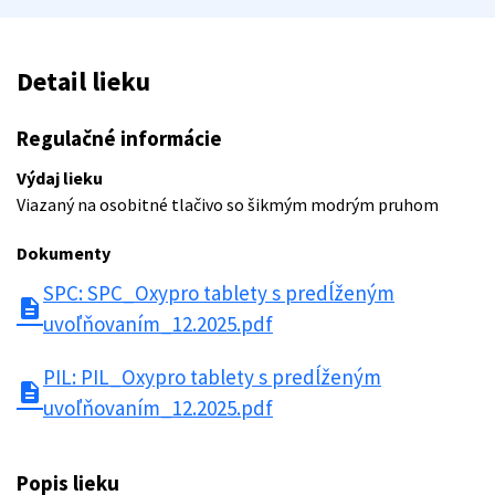
Detail lieku
Regulačné informácie
Výdaj lieku
Viazaný na osobitné tlačivo so šikmým modrým pruhom
Dokumenty
SPC: SPC_Oxypro tablety s predĺženým
description
uvoľňovaním_12.2025.pdf
PIL: PIL_Oxypro tablety s predĺženým
description
uvoľňovaním_12.2025.pdf
Popis lieku