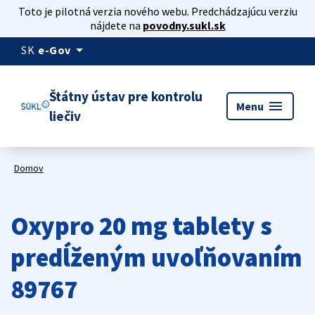
Toto je pilotná verzia nového webu. Predchádzajúcu verziu
nájdete na
povodny.sukl.sk
arrow_drop_down
SK
e-Gov
Štátny ústav pre kontrolu
menu
Menu
liečiv
Domov
Oxypro 20 mg tablety s
predĺženým uvoľňovaním
89767