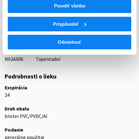
Indikačná skupina
Povoliť všetko
65 - ANALGETICA - ANODYNA
ATC
Prispôsobiť
N
Centrálna nervová sústava
N02
Analgetiká
Odmietnuť
N02A
Opioidné analgetiká (anodyná)
N02AX
Iné opioidy
N02AX06
Tapentadol
Podrobnosti o lieku
Exspirácia
24
Druh obalu
blister PVC/PVDC/Al
Podanie
perorálne použitie