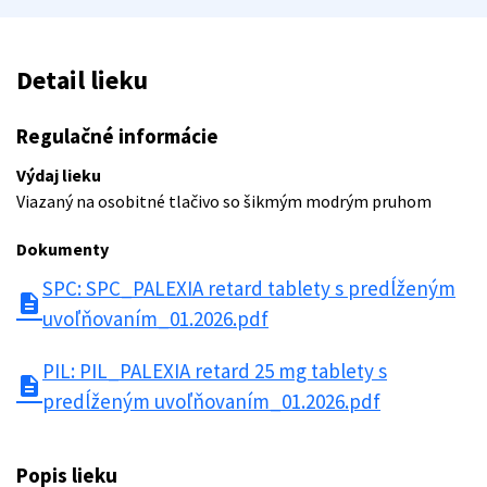
Detail lieku
Regulačné informácie
Výdaj lieku
Viazaný na osobitné tlačivo so šikmým modrým pruhom
Dokumenty
SPC: SPC_PALEXIA retard tablety s predĺženým
description
uvoľňovaním_01.2026.pdf
PIL: PIL_PALEXIA retard 25 mg tablety s
description
predĺženým uvoľňovaním_01.2026.pdf
Popis lieku