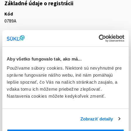
Základné údaje o registrácii
Kód
0789A
Registračné číslo
65/0225/12-S
Doplnok
Aby všetko fungovalo tak, ako má...
tbl plg 40x25 mg (blis.PVC/PVDC/Al)
Používame súbory cookies. Niektoré sú nevyhnutné pre
Stav
správne fungovanie nášho webu, iné nám pomáhajú
D - Registrácia bez obmedzenia platnosti
lepšie spoznať, čo Vás na našich stránkach zaujalo, a
vďaka tomu ich môžeme priebežne zlepšovať.
Typ registračnej procedúry
Nastavenia cookies môžete kedykoľvek zmeniť.
Decentralizovaná
Držiteľ, krajina
Zobraziť detaily
Grünenthal GmbH, Nemecko