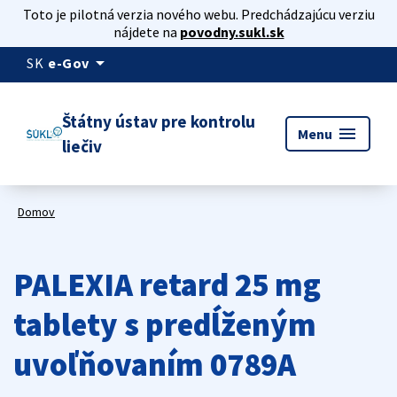
Toto je pilotná verzia nového webu. Predchádzajúcu verziu
nájdete na
povodny.sukl.sk
arrow_drop_down
SK
e-Gov
Štátny ústav pre kontrolu
menu
Menu
liečiv
Domov
PALEXIA retard 25 mg
tablety s predĺženým
uvoľňovaním 0789A