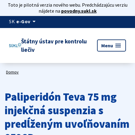
Toto je pilotná verzia nového webu. Predchádzajúcu verziu
nájdete na
povodny.sukl.sk
arrow_drop_down
SK
e-Gov
Štátny ústav pre kontrolu
menu
Menu
liečiv
Domov
Paliperidón Teva 75 mg
injekčná suspenzia s
predĺženým uvoľňovaním