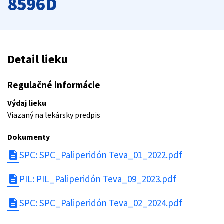
8596D
Detail lieku
Regulačné informácie
Výdaj lieku
Viazaný na lekársky predpis
Dokumenty
description
SPC: SPC_Paliperidón Teva_01_2022.pdf
description
PIL: PIL_Paliperidón Teva_09_2023.pdf
description
SPC: SPC_Paliperidón Teva_02_2024.pdf