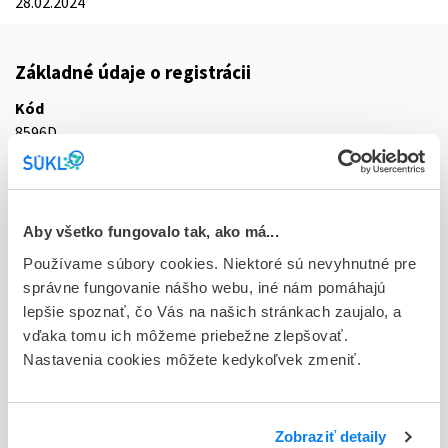
28.02.2024
Základné údaje o registrácii
Kód
8596D
Registračné číslo
68/0240/21-S
Aby všetko fungovalo tak, ako má...
Doplnok
Používame súbory cookies. Niektoré sú nevyhnutné pre
sus ijp 1x75 mg (striek.inj.napln.+2x ihla)
správne fungovanie nášho webu, iné nám pomáhajú
Stav
lepšie spoznať, čo Vás na našich stránkach zaujalo, a
D - Registrácia bez obmedzenia platnosti
vďaka tomu ich môžeme priebežne zlepšovať.
Nastavenia cookies môžete kedykoľvek zmeniť.
Typ registračnej procedúry
Vzájomné uznávanie (mutual recognition proc.)
Zobraziť detaily