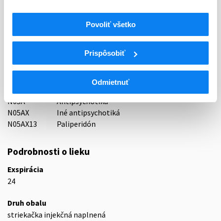
Držiteľ, krajina
TEVA Pharmaceuticals Slovakia s.r.o., Slovensko
Povoliť všetko
Indikačná skupina
68 - ANTIPSYCHOTICA (NEUROLEPTICA)
Prispôsobiť
ATC
N
Centrálna nervová sústava
Odmietnuť
N05
Psycholeptiká
N05A
Antipsychotiká
N05AX
Iné antipsychotiká
N05AX13
Paliperidón
Podrobnosti o lieku
Exspirácia
24
Druh obalu
striekačka injekčná naplnená