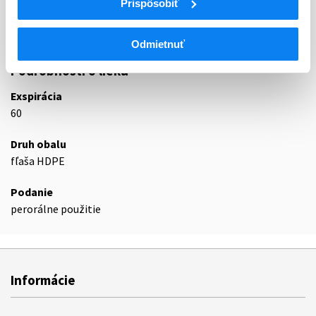
Prispôsobiť
N02BE
Anilidy
N02BE01
Paracetamol
Odmietnuť
Podrobnosti o lieku
Exspirácia
60
Druh obalu
fľaša HDPE
Podanie
perorálne použitie
Informácie