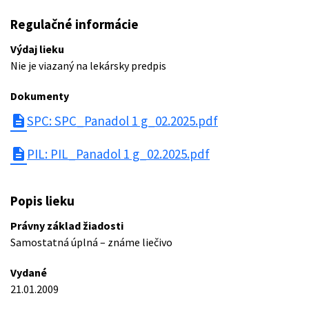
Regulačné informácie
Výdaj lieku
Nie je viazaný na lekársky predpis
Dokumenty
description
SPC: SPC_Panadol 1 g_02.2025.pdf
description
PIL: PIL_Panadol 1 g_02.2025.pdf
Popis lieku
Právny základ žiadosti
Samostatná úplná – známe liečivo
Vydané
21.01.2009