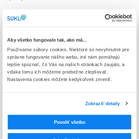
Doplnok
tbl flm 50x1000 mg (fľ.HDPE)
Stav
D - Registrácia bez obmedzenia platnosti
Aby všetko fungovalo tak, ako má...
Používame súbory cookies. Niektoré sú nevyhnutné pre
Typ registračnej procedúry
správne fungovanie nášho webu, iné nám pomáhajú
Národná
lepšie spoznať, čo Vás na našich stránkach zaujalo, a
vďaka tomu ich môžeme priebežne zlepšovať.
Držiteľ, krajina
Nastavenia cookies môžete kedykoľvek zmeniť.
Haleon Czech Republic s.r.o., Česká republika
Indikačná skupina
07 - ANALGETICA, ANTIPYRETICA
Zobraziť detaily
ATC
Povoliť všetko
N
Centrálna nervová sústava
N02
Analgetiká
N02B
Iné analgetiká a antipyretiká