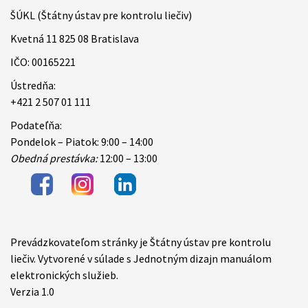
ŠÚKL (Štátny ústav pre kontrolu liečiv)
Kvetná 11 825 08 Bratislava
IČO: 00165221
Ústredňa:
+421 2 507 01 111
Podateľňa:
Pondelok – Piatok: 9:00 – 14:00
Obedná prestávka:
12:00 – 13:00
Prevádzkovateľom stránky je Štátny ústav pre kontrolu
Items
liečiv. Vytvorené v súlade s Jednotným dizajn manuálom
elektronických služieb.
Verzia 1.0