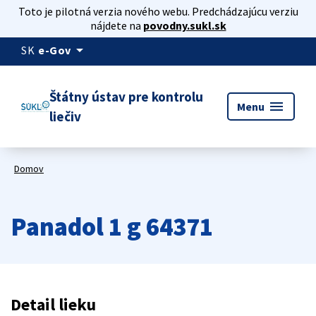
Toto je pilotná verzia nového webu. Predchádzajúcu verziu
nájdete na
povodny.sukl.sk
arrow_drop_down
SK
e-Gov
Štátny ústav pre kontrolu
menu
Menu
liečiv
Domov
Panadol 1 g 64371
Detail lieku