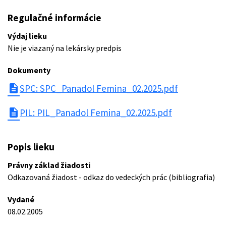
Regulačné informácie
Výdaj lieku
Nie je viazaný na lekársky predpis
Dokumenty
description
SPC: SPC_Panadol Femina_02.2025.pdf
description
PIL: PIL_Panadol Femina_02.2025.pdf
Popis lieku
Právny základ žiadosti
Odkazovaná žiadost - odkaz do vedeckých prác (bibliografia)
Vydané
08.02.2005