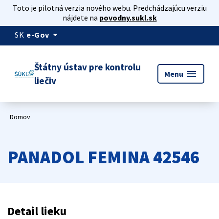
Toto je pilotná verzia nového webu. Predchádzajúcu verziu
nájdete na
povodny.sukl.sk
arrow_drop_down
SK
e-Gov
Štátny ústav pre kontrolu
menu
Menu
liečiv
Domov
PANADOL FEMINA 42546
Detail lieku