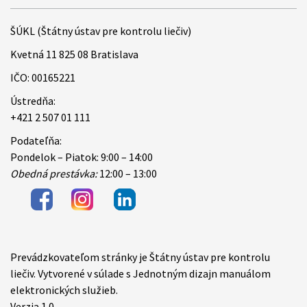
ŠÚKL (Štátny ústav pre kontrolu liečiv)
Kvetná 11 825 08 Bratislava
IČO: 00165221
Ústredňa:
+421 2 507 01 111
Podateľňa:
Pondelok – Piatok: 9:00 – 14:00
Obedná prestávka:
12:00 – 13:00
Prevádzkovateľom stránky je Štátny ústav pre kontrolu
Items
liečiv. Vytvorené v súlade s Jednotným dizajn manuálom
elektronických služieb.
Verzia 1.0