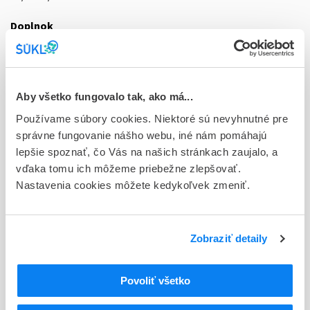
Doplnok
tbl flm 20x500 mg/10 mg (blis.PVC/Al-bezfar.)
Stav
D - Registrácia bez obmedzenia platnosti
Aby všetko fungovalo tak, ako má...
Používame súbory cookies. Niektoré sú nevyhnutné pre
Typ registračnej procedúry
správne fungovanie nášho webu, iné nám pomáhajú
Národná
lepšie spoznať, čo Vás na našich stránkach zaujalo, a
Držiteľ, krajina
vďaka tomu ich môžeme priebežne zlepšovať.
Haleon Czech Republic s.r.o., Česká republika
Nastavenia cookies môžete kedykoľvek zmeniť.
Indikačná skupina
07 - ANALGETICA, ANTIPYRETICA
Zobraziť detaily
ATC
N
Centrálna nervová sústava
Povoliť všetko
N02
Analgetiká
N02B
Iné analgetiká a antipyretiká