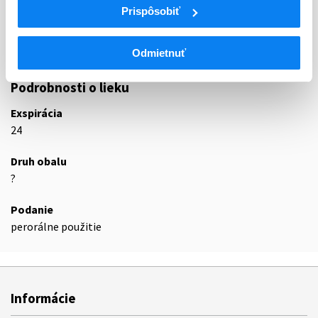
Prispôsobiť
N02BE
Anilidy
Paracetamol, kombinácie s výnimkou
N02BE51
psycholeptík
Odmietnuť
Podrobnosti o lieku
Exspirácia
24
Druh obalu
?
Podanie
perorálne použitie
Informácie