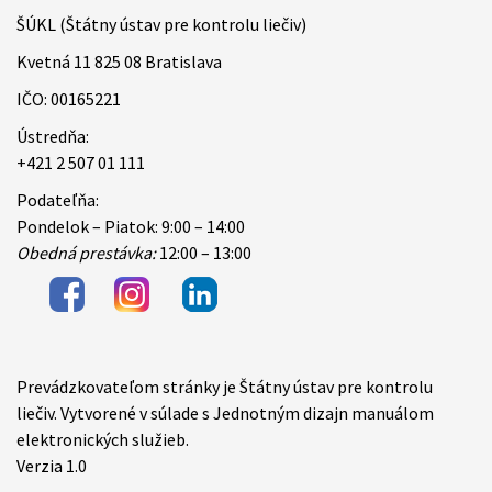
ŠÚKL (Štátny ústav pre kontrolu liečiv)
Kvetná 11 825 08 Bratislava
IČO: 00165221
Ústredňa:
+421 2 507 01 111
Podateľňa:
Pondelok – Piatok: 9:00 – 14:00
Obedná prestávka:
12:00 – 13:00
Prevádzkovateľom stránky je Štátny ústav pre kontrolu
Items
liečiv. Vytvorené v súlade s Jednotným dizajn manuálom
elektronických služieb.
Verzia 1.0