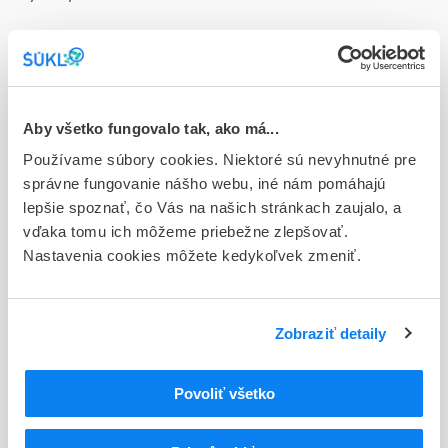
Doplnok
sup 10x250 mg (strip PVC/PE)
Stav
D - Registrácia bez obmedzenia platnosti
Aby všetko fungovalo tak, ako má...
Používame súbory cookies. Niektoré sú nevyhnutné pre
Typ registračnej procedúry
správne fungovanie nášho webu, iné nám pomáhajú
Národná
lepšie spoznať, čo Vás na našich stránkach zaujalo, a
vďaka tomu ich môžeme priebežne zlepšovať.
Držiteľ, krajina
Nastavenia cookies môžete kedykoľvek zmeniť.
Haleon Czech Republic s.r.o., Česká republika
Indikačná skupina
07 - ANALGETICA, ANTIPYRETICA
Zobraziť detaily
ATC
Povoliť všetko
N
Centrálna nervová sústava
N02
Analgetiká
N02B
Iné analgetiká a antipyretiká