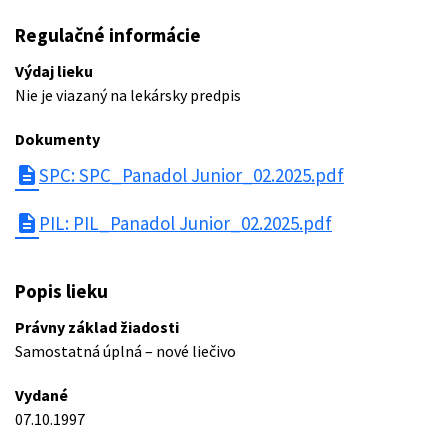
Regulačné informácie
Výdaj lieku
Nie je viazaný na lekársky predpis
Dokumenty
description
SPC: SPC_Panadol Junior_02.2025.pdf
description
PIL: PIL_Panadol Junior_02.2025.pdf
Popis lieku
Právny základ žiadosti
Samostatná úplná – nové liečivo
Vydané
07.10.1997