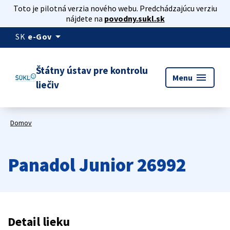
Toto je pilotná verzia nového webu. Predchádzajúcu verziu
nájdete na
povodny.sukl.sk
arrow_drop_down
SK
e-Gov
Štátny ústav pre kontrolu
menu
Menu
liečiv
Domov
Panadol Junior 26992
Detail lieku