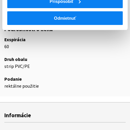
Prispôsobiť
N02BE
Anilidy
N02BE01
Paracetamol
Odmietnuť
Podrobnosti o lieku
Exspirácia
60
Druh obalu
strip PVC/PE
Podanie
rektálne použitie
Informácie