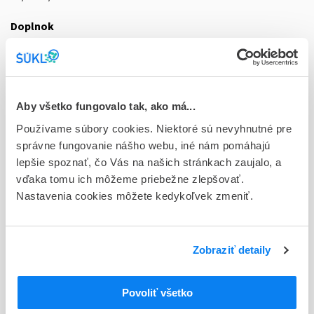
Doplnok
tbl flm 20x250 mg/250 mg/65 mg (blis.PVC/PCTFE/PVC/Al-
biel.nepriehľ.bez laminát.zákl.)
Stav
D - Registrácia bez obmedzenia platnosti
Aby všetko fungovalo tak, ako má...
Používame súbory cookies. Niektoré sú nevyhnutné pre
Typ registračnej procedúry
správne fungovanie nášho webu, iné nám pomáhajú
Decentralizovaná
lepšie spoznať, čo Vás na našich stránkach zaujalo, a
vďaka tomu ich môžeme priebežne zlepšovať.
Držiteľ, krajina
Nastavenia cookies môžete kedykoľvek zmeniť.
Haleon Czech Republic s.r.o., Česká republika
Indikačná skupina
07 - ANALGETICA, ANTIPYRETICA
Zobraziť detaily
ATC
Povoliť všetko
N
Centrálna nervová sústava
N02
Analgetiká