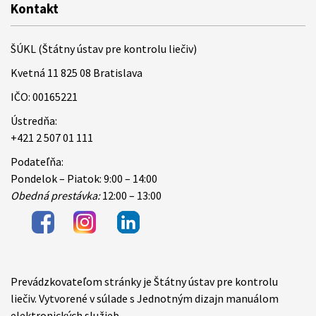
Kontakt
ŠÚKL (Štátny ústav pre kontrolu liečiv)
Kvetná 11 825 08 Bratislava
IČO: 00165221
Ústredňa:
+421 2 507 01 111
Podateľňa:
Pondelok – Piatok: 9:00 – 14:00
Obedná prestávka:
12:00 – 13:00
Prevádzkovateľom stránky je Štátny ústav pre kontrolu
Items
liečiv. Vytvorené v súlade s Jednotným dizajn manuálom
elektronických služieb.