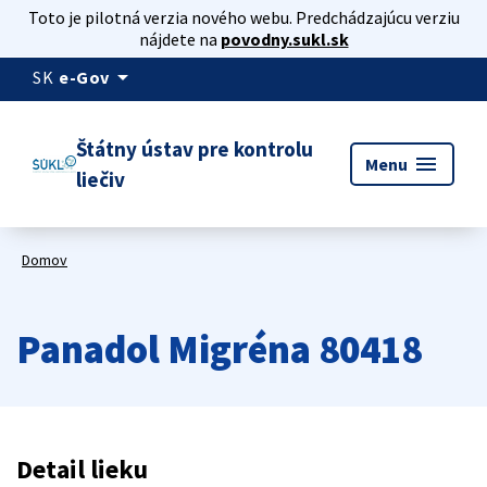
Toto je pilotná verzia nového webu. Predchádzajúcu verziu
nájdete na
povodny.sukl.sk
arrow_drop_down
SK
e-Gov
Štátny ústav pre kontrolu
menu
Menu
liečiv
Domov
Panadol Migréna 80418
Detail lieku