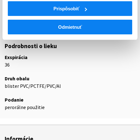
N02B
Iné analgetiká a antipyretiká
Prispôsobiť
N02BA
Kyselina salicylová a deriváty
Kyselina acetylsalicylová, kombinácie s
N02BA51
Odmietnuť
výnimkou psycholeptík
Podrobnosti o lieku
Exspirácia
36
Druh obalu
blister PVC/PCTFE/PVC/Al
Podanie
perorálne použitie
Informácie