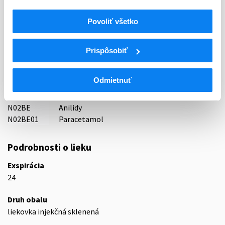
AGmed s.r.o., Česká republika
Povoliť všetko
Indikačná skupina
07 - ANALGETICA, ANTIPYRETICA
Prispôsobiť
ATC
N
Centrálna nervová sústava
Odmietnuť
N02
Analgetiká
N02B
Iné analgetiká a antipyretiká
N02BE
Anilidy
N02BE01
Paracetamol
Podrobnosti o lieku
Exspirácia
24
Druh obalu
liekovka injekčná sklenená