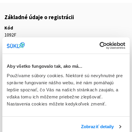
Základné údaje o registrácii
Kód
1092F
Registračné číslo
07/0269/25-S
Aby všetko fungovalo tak, ako má...
Doplnok
sol inf 20x50 ml (liek.inj.skl.)
Používame súbory cookies. Niektoré sú nevyhnutné pre
správne fungovanie nášho webu, iné nám pomáhajú
Stav
lepšie spoznať, čo Vás na našich stránkach zaujalo, a
R - Aktuálna registrácia
vďaka tomu ich môžeme priebežne zlepšovať.
Nastavenia cookies môžete kedykoľvek zmeniť.
Typ registračnej procedúry
Decentralizovaná
Zobraziť detaily
Držiteľ, krajina