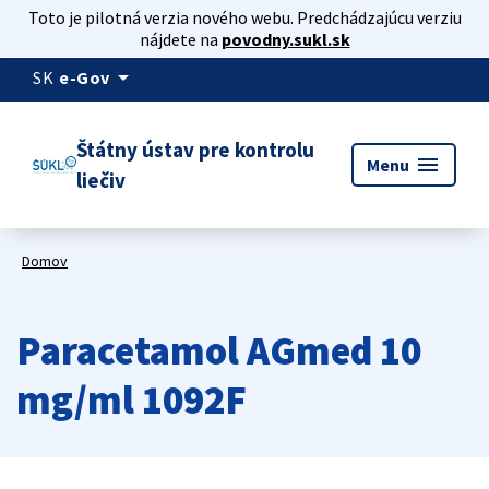
Toto je pilotná verzia nového webu. Predchádzajúcu verziu
nájdete na
povodny.sukl.sk
arrow_drop_down
SK
e-Gov
Štátny ústav pre kontrolu
menu
Menu
liečiv
Domov
Paracetamol AGmed 10
mg/ml 1092F