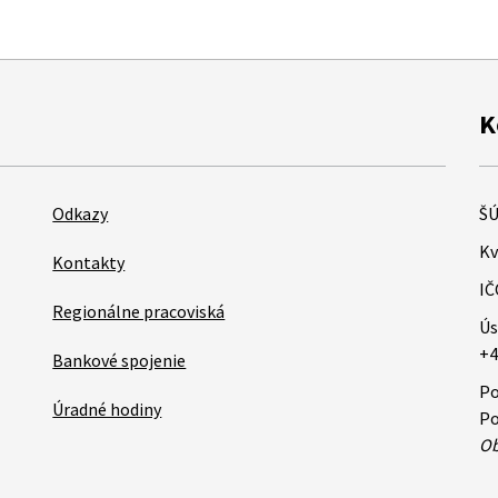
K
Odkazy
ŠÚ
Kv
Kontakty
IČ
Regionálne pracoviská
Ús
+4
Bankové spojenie
Po
Úradné hodiny
Po
Ob