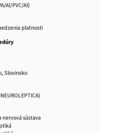
PA/Al/PVC/Al)
medzenia platnosti
cedúry
, Slovinsko
 (NEUROLEPTICA)
a nervová sústava
ptiká