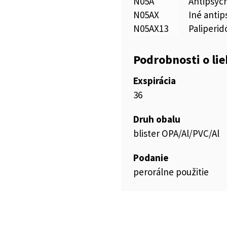
N05A
Antipsyc
N05AX
Iné antip
N05AX13
Paliperid
Podrobnosti o li
Exspirácia
36
Druh obalu
blister OPA/Al/PVC/Al
Podanie
perorálne použitie