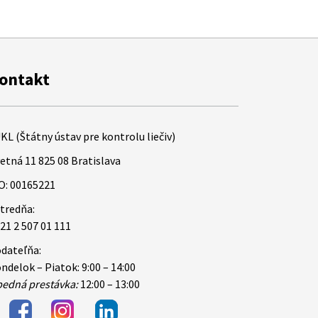
ontakt
KL (Štátny ústav pre kontrolu liečiv)
etná 11 825 08 Bratislava
O: 00165221
tredňa:
21 2 507 01 111
dateľňa:
ndelok – Piatok: 9:00 – 14:00
edná prestávka:
12:00 – 13:00