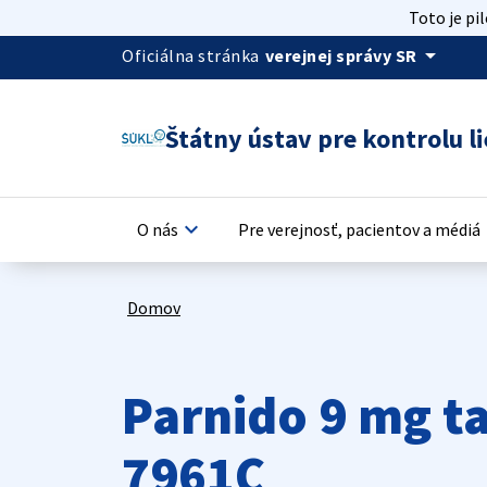
Toto je pi
arrow_drop_down
Oficiálna stránka
verejnej správy SR
Štátny ústav pre kontrolu li
keyboard_arrow_down
keyb
O nás
Pre verejnosť, pacientov a médiá
Domov
Parnido 9 mg t
7961C