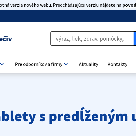
lotná verzia nového webu. Predchádzajúcu verziu nájdete na
povod
ečiv
oard_arrow_down
keyboard_arrow_down
Pre odborníkov a firmy
Aktuality
Kontakty
ablety s predĺženým