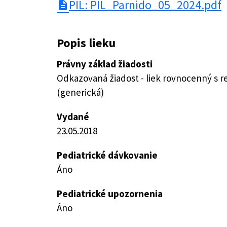
PIL: PIL_Parnido_05_2024.pdf
description
Popis lieku
Právny základ žiadosti
Odkazovaná žiadost - liek rovnocenný s 
(generická)
Vydané
23.05.2018
Pediatrické dávkovanie
Áno
Pediatrické upozornenia
Áno