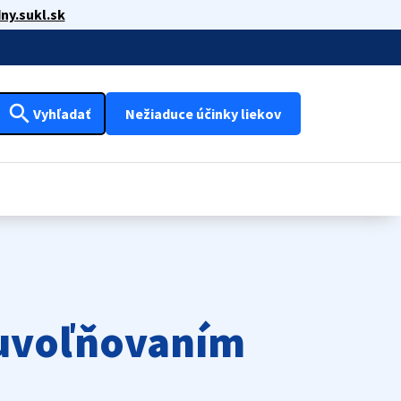
ny.sukl.sk
search
Vyhľadať
Nežiaduce účinky liekov
 uvoľňovaním