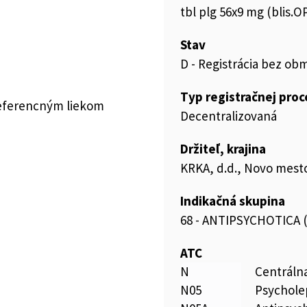
tbl plg 56x9 mg (blis.O
Stav
D - Registrácia bez ob
Typ registračnej pro
referencným liekom
Decentralizovaná
Držiteľ, krajina
KRKA, d.d., Novo mesto
Indikačná skupina
68 - ANTIPSYCHOTICA
ATC
N
Centráln
N05
Psychole