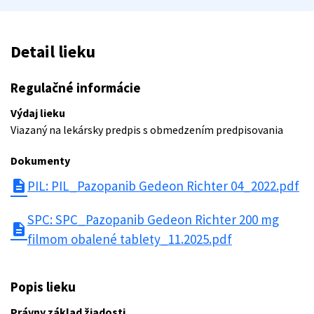
Detail lieku
Regulačné informácie
Výdaj lieku
Viazaný na lekársky predpis s obmedzením predpisovania
Dokumenty
description
PIL: PIL_Pazopanib Gedeon Richter 04_2022.pdf
SPC: SPC_Pazopanib Gedeon Richter 200 mg
description
filmom obalené tablety_11.2025.pdf
Popis lieku
Právny základ žiadosti