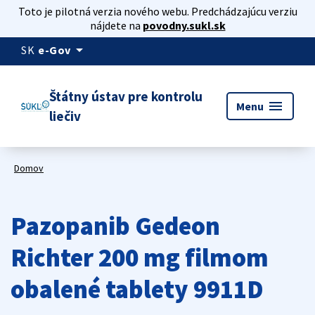
Toto je pilotná verzia nového webu. Predchádzajúcu verziu
nájdete na
povodny.sukl.sk
arrow_drop_down
SK
e-Gov
Štátny ústav pre kontrolu
menu
Menu
liečiv
Domov
Pazopanib Gedeon
Richter 200 mg filmom
obalené tablety 9911D