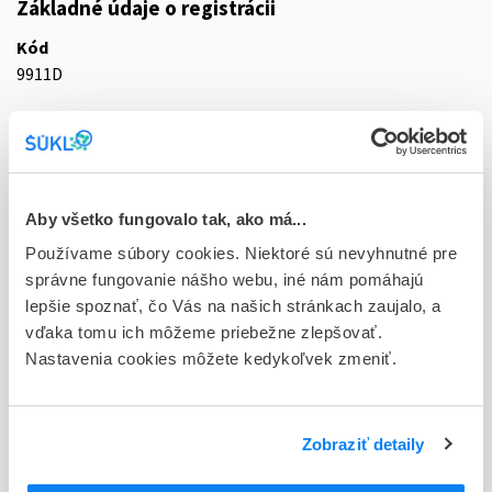
Základné údaje o registrácii
Kód
9911D
Registračné číslo
44/0060/22-S
Doplnok
Aby všetko fungovalo tak, ako má...
tbl flm 30x1x200 mg (blis.Al/PVC/PE/PVDC-jednotliv.dáv.)
Používame súbory cookies. Niektoré sú nevyhnutné pre
Stav
správne fungovanie nášho webu, iné nám pomáhajú
D - Registrácia bez obmedzenia platnosti
lepšie spoznať, čo Vás na našich stránkach zaujalo, a
vďaka tomu ich môžeme priebežne zlepšovať.
Typ registračnej procedúry
Nastavenia cookies môžete kedykoľvek zmeniť.
Decentralizovaná
Držiteľ, krajina
Zobraziť detaily
Gedeon Richter Plc., Maďarsko